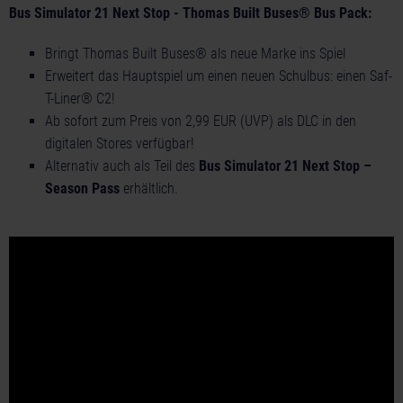
Bus Simulator 21 Next Stop - Thomas Built Buses® Bus Pack:
Bringt Thomas Built Buses® als neue Marke ins Spiel
Erweitert das Hauptspiel um einen neuen Schulbus: einen Saf-
T-Liner® C2!
Ab sofort zum Preis von 2,99 EUR (UVP) als DLC in den
digitalen Stores verfügbar!
Alternativ auch als Teil des
Bus Simulator 21 Next Stop –
Season Pass
erhältlich.