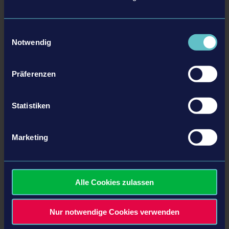
names, trademarks and logos are property of their respective owners.
Einwilligungsauswahl
ZURÜCK ZUR ÜBERSICHT
Notwendig
Präferenzen
tweet
share
Statistiken
Marketing
Folgende Artikel könnten dich auch interessieren
19.10.23
Alle Cookies zulassen
Nur notwendige Cookies verwenden