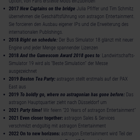
Option, von Fans erstellte Mods einzubinden
2017
New Captains on the bridge
Julia Pfiffer und Tim Schmitz
übernehmen die Geschäftsführung von astragon Entertainment.
Sie forcieren den Ausbau eigener IPs und die Erweiterung des
internationalen Publishings.
2018
Right on schedule:
Der Bus Simulator 18 glänzt mit neuer
Engine und jeder Menge spannender Lizenzen
2018
And the Gamescom Award 2018 goes to
:
Landwirtschafts-
Simulator 19 wird als “Beste Simulation” der Messe
ausgezeichnet
2019
Boston Tea Party:
astragon stellt erstmals auf der PAX
East aus
2019
To boldly go, where no astragonian has gone before:
Das
astragon Hauptquartier zieht nach Düsseldorf um
2021
Party time!
Wir feiern “20 Years of astragon Entertainment”
2021 Even closer together:
astragon Sales & Services
verschmilzt endgültig mit astragon Entertainment
2022 On to new horizons:
astragon Entertainment wird Teil der