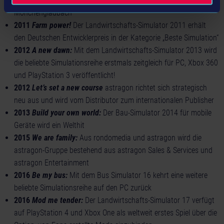
2010
Highscore!
Der LARA Special Award geht nach
Mönchengladbach
2011
Farm power!
Der Landwirtschafts-Simulator 2011 erhält
den Deutschen Entwicklerpreis in der Kategorie „Beste Simulation“
2012
A new dawn:
Mit dem Landwirtschafts-Simulator 2013 wird
die beliebte Simulationsreihe erstmals zeitgleich für PC, Xbox 360
und PlayStation 3 veröffentlicht!
2012
Let’s set a new course
astragon richtet sich strategisch
neu aus und wird vom Distributor zum internationalen Publisher
2013
Build your own world:
Der Bau-Simulator 2014 für mobile
Geräte wird ein Welthit
2015
We are family:
Aus rondomedia und astragon wird die
astragon-Gruppe bestehend aus astragon Sales & Services und
astragon Entertainment
2016
Be my bus:
Mit dem Bus Simulator 16 kehrt eine weitere
beliebte Simulationsreihe auf den PC zurück
2016
Mod me tender:
Der Landwirtschafts-Simulator 17 verfügt
auf PlayStation 4 und Xbox One als weltweit erstes Spiel über die