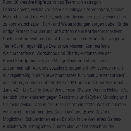
Rund 60 kreative Köpfe zählt das Team von astragon
Entertainment, welche vor allem die kollegiale Atmosphäre, flachen
Hierarchien und die Freiheit, sich und die eigenen Ziele verwirklichen
zu können, schätzen. Fort- und Weiterbildungen sorgen dabei für die
nötige Professionalisierung und öffnen neue Karriereperspektiven.
Doch nicht nur während der Arbeit an unseren Produkten zeigen wir
Team-Spirit, regelmäßige Events wie Messen, Sommerfeste,
Weihnachtsfeiern, Workshops und Charity-Aktionen wie der
RhineCleanUp machen jede Menge Spaß und stärken den
Zusammenhalt. Apropos soziales Engagement: Wir spenden nicht
nur regelmäßig in der Vorweihnachtszeit für unser „Herzensprojekt“
des Jahres, sondern unterstützten 2021 auch das Charity-Format
„Linie 42 – Die Call-In-Show“ des gemeinnützigen Vereins Helden e.V.,
der sich unter anderem gegen Rassismus und (Cyber-)Mobbing und
für mehr Zivilcourage in der Gesellschaft einsetzte. Weiterhin bieten
wir jährlich im Rahmen des „Girls´ Day“ und „Boys´ Day“ die
Möglichkeit, Schüler:innen einen Einblick in die Welt eines Games-
Publishers zu ermöglichen. Zudem sind wir Unterzeichner der