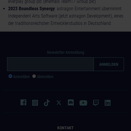
everplay group plc (ehemals Team17 Group plc)
2023 Boundless Synergy
: astragon Entertainment übernimmt
Independent Arts Software (jetzt astragon Development), eines
der traditionsreichsten Entwicklerstudios in Deutschland
Newsletter Anmeldung
Anmelden
Abmelden
KONTAKT