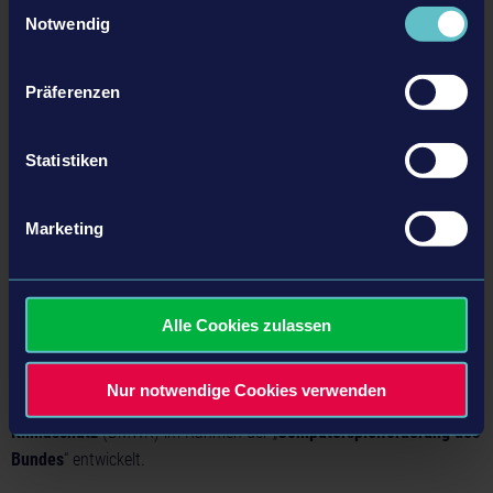
Einwilligungsauswahl
Discord:
https://discord.gg/astragon
Notwendig
Präferenzen
Statistiken
Marketing
Alle Cookies zulassen
Die Spaceport Expansion, das SANY Pack, das JCB Pack und die
Airfield Expansion für den Bau-Simulator wurden/werden mit
Nur notwendige Cookies verwenden
Unterstützung des
Bundesministerium für Wirtschaft und
Klimaschutz
(BMWK) im Rahmen der „
Computerspielförderung des
Bundes
“ entwickelt.