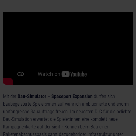
Mit der
Bau-Simulator – Spaceport Expansion
dürfen sich
baubegeisterte Spieler:innen auf wahrlich ambitionierte und enorm
umfangreiche Bauaufträge freuen. Im neuesten DLC für die beliebte
Bau-Simulation erwartet die Spieler:innen eine komplett neue
Kampagnenkarte auf der sie ihr Können beim Bau einer
Raketenabschussbasis samt dazugehöriger Infrastruktur unter