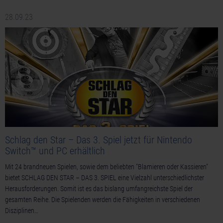
28.09.23
Schlag den Star – Das 3. Spiel jetzt für Nintendo
Switch™ und PC erhältlich
Mit 24 brandneuen Spielen, sowie dem beliebten "Blamieren oder Kassieren"
bietet SCHLAG DEN STAR – DAS 3. SPIEL eine Vielzahl unterschiedlichster
Herausforderungen. Somit ist es das bislang umfangreichste Spiel der
gesamten Reihe. Die Spielenden werden die Fähigkeiten in verschiedenen
Disziplinen…