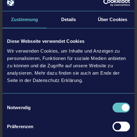
Zustimmung
Details
Über Cookies
Diese Webseite verwendet Cookies
Wir verwenden Cookies, um Inhalte und Anzeigen zu
ZURÜCK ZUR ÜBERSICHT
personalisieren, Funktionen für soziale Medien anbieten
zu können und die Zugriffe auf unsere Website zu
analysieren. Mehr dazu finden sie auch am Ende der
Seite in der Datenschutz Erklärung.
tweet
share
Einwilligungsauswahl
Notwendig
Folgende Artikel könnten dich auch interessieren
Präferenzen