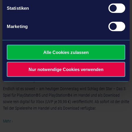
05.01.24
Statistiken
Marketing
Alle Cookies zulassen
Nur notwendige Cookies verwenden
Schlag den Star – Videospiel zur beliebten TV-Show ab
sofort für PlayStation erhältlich
Endlich ist es soweit – am heutigen Donnerstag wird Schlag den Star – Das 3.
Spiel für PlayStation®5 und PlayStation®4 im Handel und als Download
sowie rein digital für Xbox (UVP je 39,99 €) veröffentlicht. Ab sofort ist der dritte
Teil der Spielereihe im Handel und als Download verfügbar.
Mehr ›