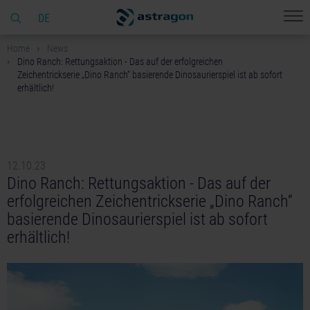
DE
Home
News
Dino Ranch: Rettungsaktion - Das auf der erfolgreichen
Zeichentrickserie „Dino Ranch“ basierende Dinosaurierspiel ist ab sofort
erhältlich!
12.10.23
Dino Ranch: Rettungsaktion - Das auf der
erfolgreichen Zeichentrickserie „Dino Ranch“
basierende Dinosaurierspiel ist ab sofort
erhältlich!