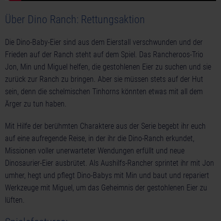
Über Dino Ranch: Rettungsaktion
Die Dino-Baby-Eier sind aus dem Eierstall verschwunden und der
Frieden auf der Ranch steht auf dem Spiel. Das Rancheroos-Trio
Jon, Min und Miguel helfen, die gestohlenen Eier zu suchen und sie
zurück zur Ranch zu bringen. Aber sie müssen stets auf der Hut
sein, denn die schelmischen Tinhorns könnten etwas mit all dem
Ärger zu tun haben.
Mit Hilfe der berühmten Charaktere aus der Serie begebt ihr euch
auf eine aufregende Reise, in der ihr die Dino-Ranch erkundet,
Missionen voller unerwarteter Wendungen erfüllt und neue
Dinosaurier-Eier ausbrütet. Als Aushilfs-Rancher sprintet ihr mit Jon
umher, hegt und pflegt Dino-Babys mit Min und baut und repariert
Werkzeuge mit Miguel, um das Geheimnis der gestohlenen Eier zu
lüften.