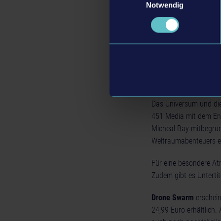
Notwendig
Begleitet wird das Str
Im Jahr 2118 liegt di
angegriffen und weite
einen Weg, die Drohne
der Menschen stand, k
für die Menschheit zu 
Das Universum und di
451 Media mit dem Entw
Micheal Bay mitbegrün
Weltraumabenteuers er
Für eine besondere A
Zudem gibt es Untertit
Drone Swarm
erschein
24,99 Euro erhältlich