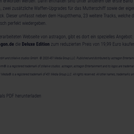
h erworben werden. Darin enthalten sind unter anderem der erste Band
 zwei zusätzliche Waffen-Upgrades für das Mutterschiff sowie der eige
ck. Dieser umfasst neben dem Hauptthema, 23 weitere Tracks, welche 
sch perfekt wiedergeben.
berarbeiteten Webseite von astragon, gibt es dort ein spezielles Angebot
agon.de
die
Deluxe Edition
zum reduzierten Preis von 19,99 Euro kaufe
bH and stillalive studios GmbH. © 2020 451 Media Group LLC. Published and distributed by astragon Enterta
rm® is a registered trademark of stillalive studios. astragon, astragon Entertainment and its logos are tradema
edia® is a registered trademark of 451 Media Group LLC. All rights reserved. All other names, trademarks and 
als PDF herunterladen