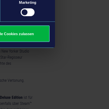
Marketing
en Drohnenschwarm
n Menschen fanden
dlich unter Kontrolle
lle Cookies zulassen
rden, eine Neue Erde
 New Yorker Studio
 Star-Regisseur
hte des
tsche Vertonung.
Deluxe Edition
ist für
benfalls über Steam™