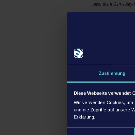
besondere Gameplay-An
Der
Launch Trailer
ste
In
Drone Swarm
komman
Bei ihrer Reise in die 
actiongeladenen Weltr
Menschheit zu finden. 
simulierten Drohnen pe
Spieler sie gegeneinan
Zustimmung
jedoch auch die Fähigk
entwickeln zu können,
Diese Webseite verwendet 
Um
Drone Swarm
erfo
Wir verwenden Cookies, um I
angepasst werden, den
und die Zugriffe auf unsere 
Arsenal. Während sich
Erklärung.
Spieler und Spielerin
zu Nutze machen, um d
Einwilligungsauswahl