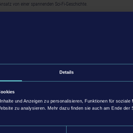
satz von einer spannenden Sci-Fi-Geschichte.
llt noch einmal alle Features von
Drone Swarm
vor.
dieren die Spieler und Spielerinnen in der Rolle von Captain Carter das
Tiefen einer unbekannten Galaxis, wird ihre höchste Priorität sein, das Mut
aumschlachten vor angreifenden Gegnern zu schützen, um so eine neue 
Zu diesem Zweck, sollten sie den die Argo begleitenden Schwarm aus 32
rfekt beherrschen. Dabei gilt es gegnerische Schiffe zu zerstören, in de
der schleudern, Angriffe blockieren und die Verteidigung überlisten. Sie 
Details
eiten ihrer Gegner schnell entschlüsseln, um nicht nur die beste Verteid
 sondern auch einen passenden Gegenangriff zu starten.
Cookies
lgreich zu meistern, müssen die eigenen Taktiken stets auf die untersch
nhalte und Anzeigen zu personalisieren, Funktionen für soziale
n diese haben verschiedene Attacken oder spezielle Schilde zur eigenen
Website zu analysieren. Mehr dazu finden sie auch am Ende der 
 das schnelle und actiongeladene Geschehen auf dem Schlachtfeld absp
nen daher stets einen kühlen Kopf bewahren und sich alle Möglichkeite
ie Schlacht für sich zu entscheiden.