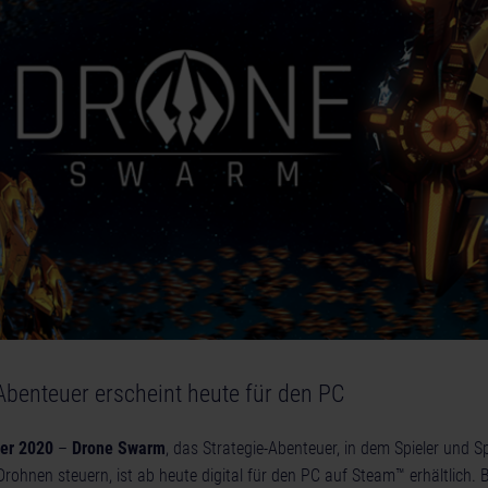
-Abenteuer erscheint heute für den PC
ber 2020
–
Drone Swarm
, das Strategie-Abenteuer, in dem Spieler und Sp
hnen steuern, ist ab heute digital für den PC auf Steam™ erhältlich. Be