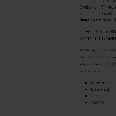
auch noch nachträglic
Comics von 451 Media,
komponierte Soundtra
Drone Swarm
musikali
Zur Feier der frisch ü
können Fans auf
astr
© 2020 astragon Entertainment Gm
stillalive studios GmbH. Drone Swa
astragon Entertainment GmbH. 451 M
respective owners.
Pressemeldung 
Bildmaterial
Homepage
Facebook