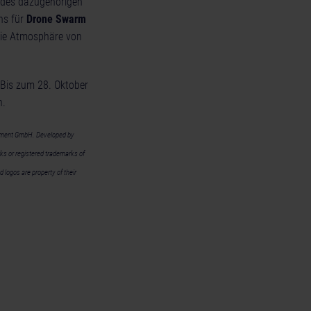
 des dazugehörigen
ns für
Drone Swarm
die Atmosphäre von
: Bis zum 28. Oktober
n.
inment GmbH. Developed by
rks or registered trademarks of
logos are property of their