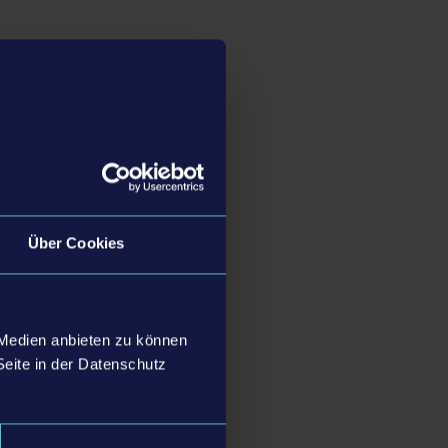
 Mutterschiff „Argo“.
terschiff in
Erde für die
.000 individuell
m Spielerinnen und
sollten darüber hinaus
Über Cookies
igungsstrategie
iedlichen Gegnertypen
 Medien anbieten zu können
 Verteidigung in ihrem
Seite in der Datenschutz
ielt, müssen die
n des Dohnenschwarms