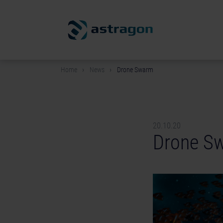
Home
News
Drone Swarm
20.10.20
Drone S