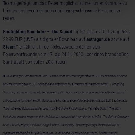
Teams gefragt, um das Feuer möglichst schnell unter Kontrolle zu
bringen und eventuell noch darin eingeschlossene Personen zu
retten.
Firefighting Simulator – The Squad
für PC ist ab sofort zum Preis
22,99 EUR (UVP) als digitaler Download auf
astragon.de
sowie auf
Steam™
erhältlich. In der Releasewoche dürfen sich
Feuerwehrfreunde vom 17. bis 24.11.2020 über einen brandheißen
Startrabatt von vollen 20% freuen!
©2020 astragon Entertainment GmbH and Chronos Unterhaltungssoftware UG. Developed by Chronos
Unterhaltungssoftware UG. Published and distributed by astragon Entertainment GmbH. Firefighting
Simulator, astragon, astragon Entertainment and its logos are trademarks or registered trademarks of
astragon Entertainment GmbH. Manufactured under license of Rosenbauer America, LLC, Leatherhead
Tools, Wheeled Coach Industries and HAIX®-Schuhe Produktions- u. Vertriebs GmbH. The MSA
firefighting product images and the MSA marks are used with permission of MSA - The Safety Company.
Unreal, Unreal Engine, the circle-U logo and the Powered by Unreal Engine logo are trademarks or
registered trademarks of Epic Games, Inc. in the United States and elsewhere. All other names,