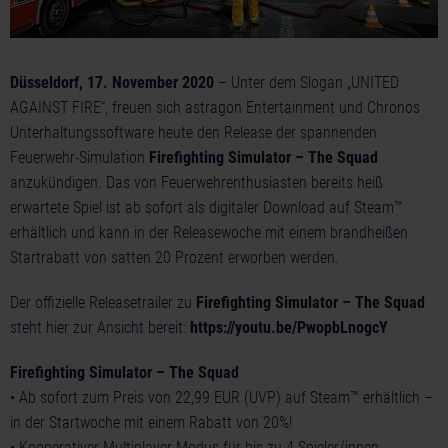
Düsseldorf, 17. November 2020
– Unter dem Slogan „UNITED
AGAINST FIRE“, freuen sich astragon Entertainment und Chronos
Unterhaltungssoftware heute den Release der spannenden
Feuerwehr-Simulation
Firefighting Simulator – The Squad
anzukündigen. Das von Feuerwehrenthusiasten bereits heiß
erwartete Spiel ist ab sofort als digitaler Download auf Steam™
erhältlich und kann in der Releasewoche mit einem brandheißen
Startrabatt von satten 20 Prozent erworben werden.
Der offizielle Releasetrailer zu
Firefighting Simulator – The Squad
steht hier zur Ansicht bereit:
https://youtu.be/PwopbLnogcY
Firefighting Simulator – The Squad
• Ab sofort zum Preis von 22,99 EUR (UVP) auf Steam™ erhältlich –
in der Startwoche mit einem Rabatt von 20%!
• Kooperativer Multiplayer-Modus für bis zu 4 Spieler/innen