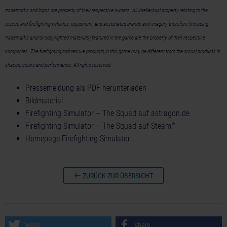
trademarks and logos are property of their respective owners. All intellectual property relating to the
rescue and firefighting vehicles, equipment, and associated brands and imagery therefore (including
trademarks and/or copyrighted materials) featured in the game are the property of their respective
companies. The firefighting and rescue products in this game may be different from the actual products in
shapes, colors and performance. All rights reserved.
Pressemeldung als PDF herunterladen
Bildmaterial
Firefighting Simulator – The Squad auf astragon.de
Firefighting Simulator – The Squad auf Steam™
Homepage Firefighting Simulator
ZURÜCK ZUR ÜBERSICHT
tweet
share