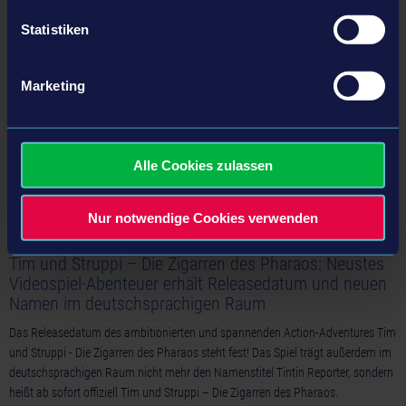
Statistiken
15.09.23
Marketing
Alle Cookies zulassen
Nur notwendige Cookies verwenden
Tim und Struppi – Die Zigarren des Pharaos: Neustes
Videospiel-Abenteuer erhält Releasedatum und neuen
Namen im deutschsprachigen Raum
Das Releasedatum des ambitionierten und spannenden Action-Adventures Tim
und Struppi - Die Zigarren des Pharaos steht fest! Das Spiel trägt außerdem im
deutschsprachigen Raum nicht mehr den Namenstitel Tintin Reporter, sondern
heißt ab sofort offiziell Tim und Struppi – Die Zigarren des Pharaos.