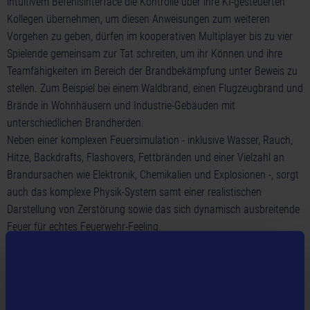
intuitivem Befehlsinterface die Kontrolle über ihre KI-gesteuerten
Kollegen übernehmen, um diesen Anweisungen zum weiteren
Vorgehen zu geben, dürfen im kooperativen Multiplayer bis zu vier
Spielende gemeinsam zur Tat schreiten, um ihr Können und ihre
Teamfähigkeiten im Bereich der Brandbekämpfung unter Beweis zu
stellen. Zum Beispiel bei einem Waldbrand, einen Flugzeugbrand und
Brände in Wohnhäusern und Industrie-Gebäuden mit
unterschiedlichen Brandherden.
Neben einer komplexen Feuersimulation - inklusive Wasser, Rauch,
Hitze, Backdrafts, Flashovers, Fettbränden und einer Vielzahl an
Brandursachen wie Elektronik, Chemikalien und Explosionen -, sorgt
auch das komplexe Physik-System samt einer realistischen
Darstellung von Zerstörung sowie das sich dynamisch ausbreitende
Feuer für echtes Feuerwehr-Feeling.
Features:
Authentisches Equipment von Cairns®, MSA Safety G1® SCBA,
Leatherhead Tools® und HAIX®