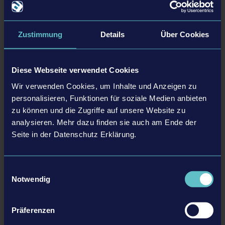
Originalgetreue, amerikanische Einsatzfahrzeuge der Marke
Rosenbauer America
Zustimmung
Details
Über Cookies
Training und umfangreiches Tutorial für einen einfachen Einstieg
Realistische Feuersimulation & komplexes Physik-System
Multiplayer mit bis zu 4 Spieler:innen
Diese Webseite verwendet Cookies
Wir verwenden Cookies, um Inhalte und Anzeigen zu
personalisieren, Funktionen für soziale Medien anbieten
zu können und die Zugriffe auf unsere Website zu
ZURÜCK ZUR ÜBERSICHT
analysieren. Mehr dazu finden sie auch am Ende der
Seite in der Datenschutz Erklärung.
tweet
share
Einwilligungsauswahl
Notwendig
Präferenzen
Folgende Artikel könnten dich auch interessieren