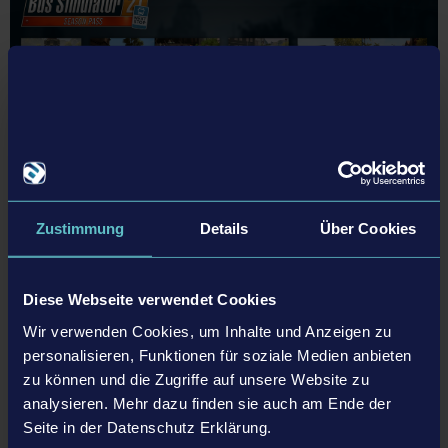
Zustimmung
Details
Über Cookies
Am 16. Mai erscheinen das Bus Simulator 21 Next Stop – Ebusco
Diese Webseite verwendet Cookies
Bus Pack, der Bus Simulator 21 Next Stop – Season Pass sowie das
Wir verwenden Cookies, um Inhalte und Anzeigen zu
große Next Stop-Update. Letzteres enthält zahlreiche
personalisieren, Funktionen für soziale Medien anbieten
Spielverbesserungen und einen brandneuen Spielmodus. Zudem
zu können und die Zugriffe auf unsere Website zu
erscheinen eine große, kostenlose offizielle Kartenerweiterung samt
analysieren. Mehr dazu finden sie auch am Ende der
zahlreichen neuen Aufträgen sowie dedizierte Versionen für PS5™
Seite in der Datenschutz Erklärung.
und Xbox Series X|S.