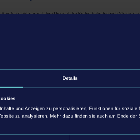
 kämpfen nicht nur mit dem Unkraut: Im Boden befinden sich Steine, die
äche befördert werden. Spieler:innen sind gut beraten, diese zu entfer
rmeiden. Je nach Größe sollten sie dazu einen von einem Traktor gezo
t einer der neuen Ackerwalzen unter den nährstoffreichen Mutterboden
Details
Cookies
nhalte und Anzeigen zu personalisieren, Funktionen für soziale
Website zu analysieren. Mehr dazu finden sie auch am Ende der 