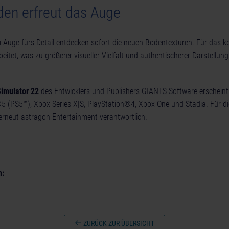
en erfreut das Auge
em Auge fürs Detail entdecken sofort die neuen Bodentexturen. Für das
beitet, was zu größerer visueller Vielfalt und authentischerer Darstellun
imulator 22
des Entwicklers und Publishers GIANTS Software erschein
 (PS5™), Xbox Series X|S, PlayStation®4, Xbox One und Stadia. Für die
erneut astragon Entertainment verantwortlich.
n:
ZURÜCK ZUR ÜBERSICHT