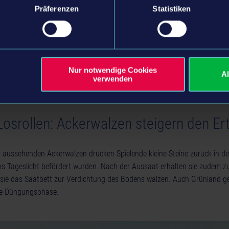
Präferenzen
Statistiken
Nur notwendige Cookies
A
verwenden
Losrollen: Ackerwalzen steigern den Er
 aussehenden Ackerwalzen drücken Spielende kleine Steine zurück in de
s Tageslicht befördert wurden. Nach der Aussaat erhalten sie zudem zu
sie das Saatbett zur Verdichtung des Bodens walzen. Auch Grünland g
ne Düngungsphase.