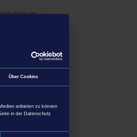
 durch Pflügen oder
nen, um Schäden an
genen Steinsammler
 pressen – zumindest
Über Cookies
 Medien anbieten zu können
Seite in der Datenschutz