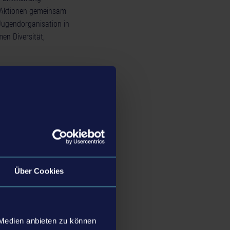
er Aktionen gemeinsam
Jugendorganisation in
n Diversität,
erschiedlichen
uflichen Alltag:
rschiedlichen
wendet werden”.
chtigung und Inklusion
rfer Jugendzentrums
Über Cookies
omit einen Ort des
g an, sowie
 Spielekonsole,
Jugendlichen neue
 Medien anbieten zu können
ativen Multiplayer,