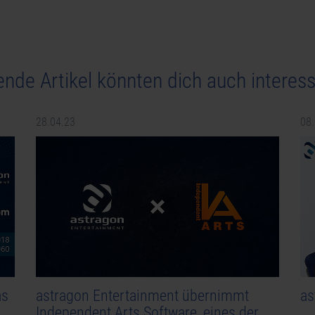
ende Artikel könnten dich auch interess
28.04.23
08
as
astragon Entertainment übernimmt
as
Independent Arts Software, eines der