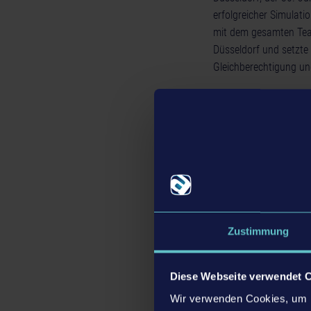
erfolgreicher Simulati
mit dem gesamten Team
Düsseldorf und setzte
Gleichberechtigung und
Der gesamte Juni bei 
Simulationen des Publi
Diesen Monat standen 
Diversity-Themen sensi
Zusätzlich wurden ver
bereitgestellt.
Eine besondere Herzen
Zustimmung
PULS* um. Diese wichti
Miteinanders. Außerde
Beratungen und Events
Diese Webseite verwendet 
zusätzliche Gaming-Ha
Wir verwenden Cookies, um I
Wege für gemeinsames 