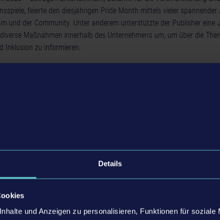
onsspiele, feierte den diesjährigen Pride Month mittels vieler spannend
 und der Community. Unter anderem unterstützte der Publisher eine 
 diverse Maßnahmen innerhalb des Unternehmens um, um über die Theme
 Inklusion zu informieren.
astragon stand unter dem Motto stronger together. Nicht nur in den unt
shers wird dieses Motto seit jeher großgeschrieben, sondern auch im ber
unterschiedliche Vorträge auf dem Plan, die die Mitarbeitenden zu unte
bilisierten, wie zum Beispiel der Vortrag “Neopronomen und wie sie ver
schiedene Informationsmaterialen zu den Themen Diversität, Gleichbere
sangelegenheit setzte astragon durch die Unterstützung des Düsseldo
Details
ge Einrichtung schafft einen sicheren Ort für queere Jugendliche und s
m bietet das Jugendzentrum ein vielfältiges Programm zur Weiterbildun
 für Jugendliche. astragon Entertainment spendete der Einrichtung eine
Cookies
rdware und eine breite Auswahl an unterschiedlichen Spielen, um den 
nhalte und Anzeigen zu personalisieren, Funktionen für soziale
Videospielen zu ermöglichen. Denn ob allein oder gemeinsam im kooper