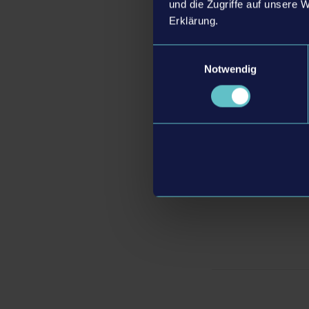
und die Zugriffe auf unsere 
das Team von astragon
Erklärung.
Motto: stronger togeth
Einwilligungsauswahl
"Wir freuen uns sehr 
Notwendig
einen Ort unterstütze
zusammenkommen könne
sich frei austausche
eine unglaublich wichti
Entertainment.