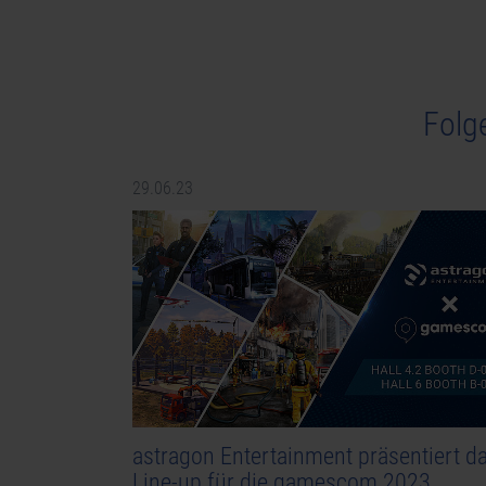
Folg
29.06.23
astragon Entertainment präsentiert d
Line-up für die gamescom 2023