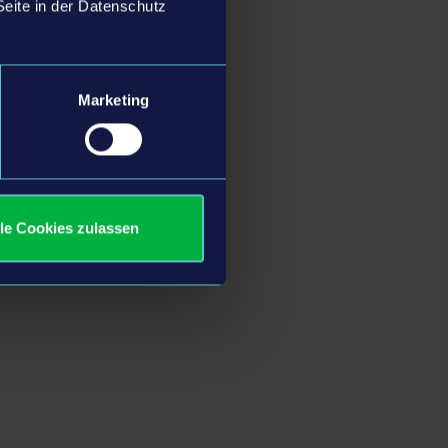
Seite in der Datenschutz
dern – getreu dem
 dem Team wollen wir
Marketing
unft
nen, mit denen sie
 Jugendzentrums, die
EO von astragon
lle Cookies zulassen