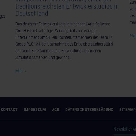
Zum
traditionsreichsten Entwicklerstudios in
ver
Deutschland
deu
iges
mac
Das deutsche Entwicklerstudio Independent Arts Software
GmbH ist mit sofortiger Wirkung Teil von astragon
Meh
Entertainment GmbH, ein Tochterunternehmen der Team17
Group PLC. Mit der Übernahme des Entwicklerstudios stärkt
astragon Entertainment die Entwicklung der eigenen
Simulationsmarken und gewinnt…
Mehr ›
KONTAKT
IMPRESSUM
AGB
DATENSCHUTZERKLÄRUNG
SITEMAP
Newsletter 