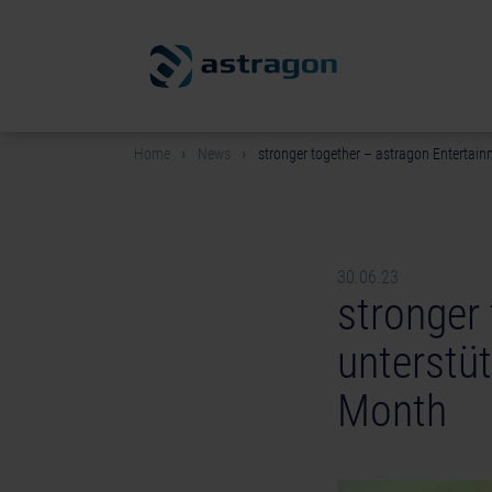
Home
News
stronger together – astragon Entertai
30.06.23
stronger
unterstü
Month