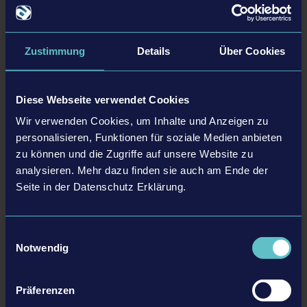
Zustimmung
Details
Über Cookies
Über Take Off – The Flight Simulator
Diese Webseite verwendet Cookies
Insgesamt stehen Hobby-Piloten und Pilotinnen in
Take Off – The
Wir verwenden Cookies, um Inhalte und Anzeigen zu
Flight Simulator
24 unterschiedliche Flugzeuge mit realistischem
personalisieren, Funktionen für soziale Medien anbieten
Cockpit zur Verfügung, darunter unterschiedliche Flugzeugmodelle
zu können und die Zugriffe auf unsere Website zu
wie klassische Passagierflugzeuge, Wasserflugzeuge oder
analysieren. Mehr dazu finden sie auch am Ende der
Transport-Flugzeuge. Am Steuer dieser Maschinen können sie im
Seite in der Datenschutz Erklärung.
Freiflugmodus das malerische Hawaii erkunden oder in
verschiedenen Aufgaben ihr Können unter Beweis stellen, zum
Beispiel bei Transportflügen oder aufregenden Rettungseinsätzen.
Einwilligungsauswahl
Notwendig
Zudem befinden sich insgesamt 21 berühmte Flughäfen als
Reiseziel im Spiel: Nach Gründung der eigenen Fluggesellschaft
Präferenzen
können Spielende Metropolen wie New York, London, Sydney und 18