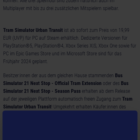
können. Alle drei Spielmodi sind zudem natürlich auch im
Multiplayer mit bis zu drei zusätzlichen Mitspielern spielbar.
Tram Simulator Urban Transit
ist ab sofort zum Preis von 19,99
EUR (UVP) für PC auf Steam erhältlich. Dedizierte Versionen für
PlayStation®5, PlayStation®4, Xbox Series X|S, Xbox One sowie für
PC im Epic Games Store und im Microsoft Store sind für das
Frühjahr 2024 geplant.
Besitzer:innen der aus dem gleichen Hause stammenden
Bus
Simulator 21 Next Stop - Official Tram Extension
oder des
Bus
Simulator 21 Next Stop - Season Pass
erhalten ab dem Release
auf der jeweiligen Plattform automatisch freien Zugang zum
Tram
Simulator Urban Transit
! Umgekehrt erhalten Käufer:innen des
Tram Simulator Urban Transit
kostenlosen Zugang zur
Bus
Simulator 21 Next Stop - Official Tram Extension
(Hauptspiel wird
zum Spielen benötigt)!