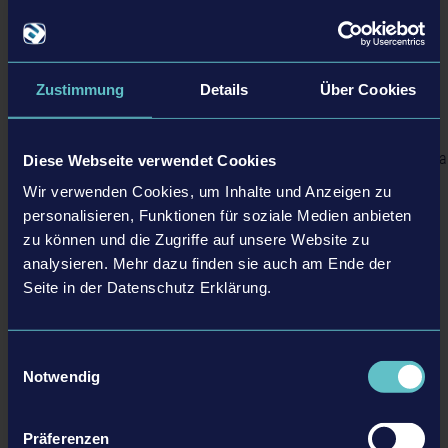
Detailliertere Informationen zum
Tram Simulator Urban Transit
finden sich hier:
https://www.tram-simulator.com
Zustimmung
Details
Über Cookies
Tram Simulator Urban Transit
auf Steam:
https://store.steampowered.com/app/2546690/Tram_Simulator_Urban
Diese Webseite verwendet Cookies
Wir verwenden Cookies, um Inhalte und Anzeigen zu
Weitere Informationen unter:
personalisieren, Funktionen für soziale Medien anbieten
Homepage:
https://www.tram-simulator.com
zu können und die Zugriffe auf unsere Website zu
Facebook:
https://www.facebook.com/astragon
analysieren. Mehr dazu finden sie auch am Ende der
X/Twitter:
https://twitter.com/astragon_games
Seite in der Datenschutz Erklärung.
Instagram:
https://www.instagram.com/astragon_entertainment
Discord:
https://discord.gg/astragon
Einwilligungsauswahl
Notwendig
©2023 Published and distributed by astragon Entertainment GmbH. Developed by stillalive studios GmbH. Tram Simulator,
Tram Simulator Urban Transit, astragon, astragon Entertainment and its logos are trademarks or registered trademarks of
Präferenzen