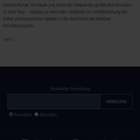
nächste Runde. Wir freuen uns, heute den Release des großen Bus Simulator
21 Next Stop – Updates zu verkünden. Zeitgleich zur Veröffentlichung des
bisher umfangreichsten Updates in der Geschichte des beliebten
Simulationsspiels…
Mehr ›
Newsletter Anmeldung
Anmelden
Abmelden