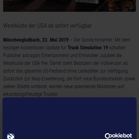
Westküste der USA ab sofort verfügbar
Mönchengladbach, 22. Mai 2019
– Der Sonne hinterher: Mit dem
heutigen kostenlosen Update für
Truck Simulation 19
schalten
Publisher astragon Entertainment und Entwickler Jujubee die
Westküste der USA frei. Damit steht Besitzern der Vollversion ab
sofort das gesamte US-Festland ohne Ladezeiten zur Verfügung.
Zusätzlich zur Map-Erweiterung, die fünf neue Bundesstaaten sowie
sieben Städte umfasst, warten neue spannende Missionen auf
erkundungsfreudige Trucker.
Bereits seit dem 14. November 2018 können Spieler mit
Truck
Simulation 19
die ikonischen Highways der USA auf ihren mobilen
Endgeräten befahren. Das neueste Update fügt der virtuellen Welt
der Truck-Simulation die gesamte Westküste hinzu, die