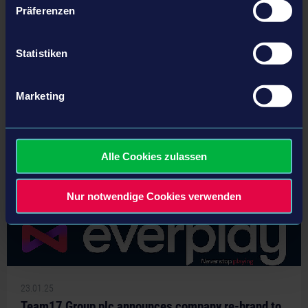
Präferenzen
tweet
share
Statistiken
Marketing
Folgende Artikel könnten dich auch interessieren
Alle Cookies zulassen
Nur notwendige Cookies verwenden
23.01.25
Team17 Group plc announces company re-brand to