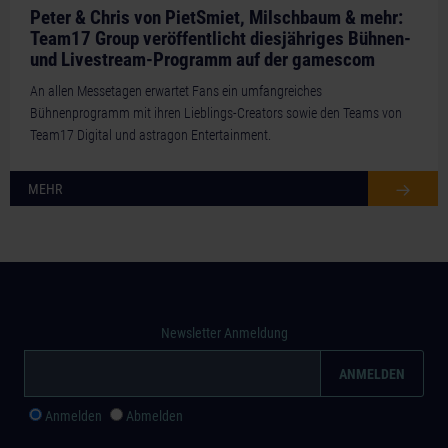
Peter & Chris von PietSmiet, Milschbaum & mehr:
Team17 Group veröffentlicht diesjähriges Bühnen-
und Livestream-Programm auf der gamescom
An allen Messetagen erwartet Fans ein umfangreiches
Bühnenprogramm mit ihren Lieblings-Creators sowie den Teams von
Team17 Digital und astragon Entertainment.
MEHR
Newsletter Anmeldung
Anmelden
Abmelden