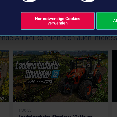
tweet
share
Nur notwendige Cookies
A
verwenden
ende Artikel könnten dich auch interess
17.05.22