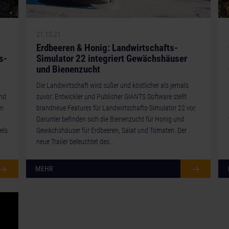
21.10.21
Erdbeeren & Honig: Landwirtschafts-
s-
Simulator 22 integriert Gewächshäuser
und Bienenzucht
Die Landwirtschaft wird süßer und köstlicher als jemals
und
zuvor: Entwickler und Publisher GIANTS Software stellt
en
brandneue Features für Landwirtschafts-Simulator 22 vor.
Darunter befinden sich die Bienenzucht für Honig und
els
Gewächshäuser für Erdbeeren, Salat und Tomaten. Der
neue Trailer beleuchtet des…
MEHR