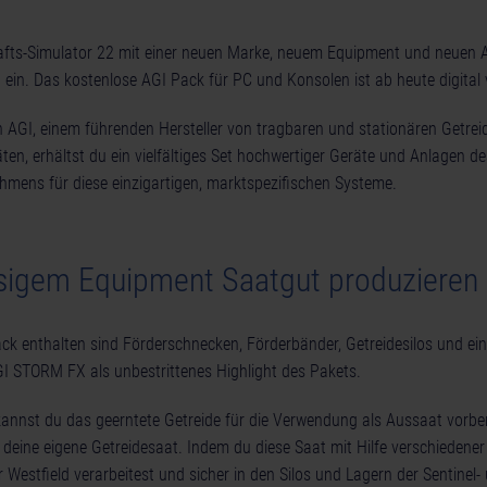
afts-Simulator 22 mit einer neuen Marke, neuem Equipment und neuen A
 ein. Das kostenlose AGI Pack für PC und Konsolen ist ab heute digital
n AGI, einem führenden Hersteller von tragbaren und stationären Getrei
en, erhältst du ein vielfältiges Set hochwertiger Geräte und Anlagen 
ens für diese einzigartigen, marktspezifischen Systeme.
ssigem Equipment Saatgut produzieren
ck enthalten sind Förderschnecken, Förderbänder, Getreidesilos und ein
GI STORM FX als unbestrittenes Highlight des Pakets.
kannst du das geerntete Getreide für die Verwendung als Aussaat vorbe
v deine eigene Getreidesaat. Indem du diese Saat mit Hilfe verschieden
Westfield verarbeitest und sicher in den Silos und Lagern der Sentinel-