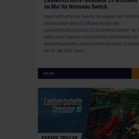
Landwirtschafts-Simulator 23 erscheint
im Mai für Nintendo Switch
Neue Feldfrüchte und Tiere für den eigenen Hof: Publishe
und Entwickler GIANTS Software kündigt den
Landwirtschafts-Simulator 23 für Nintendo Switch™ an. 
vielen neuen Features in einer offenen Welt erscheint der
familienfreundliche Landwirtschafts-Simulator 23 bereit
am 23. Mai 2023. Durch…
MEHR