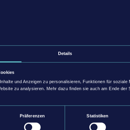
Simulator 22
ist für PC, Mac, PlayStation®5 (PS5™), Xbox Series X|S, 
eitere Informationen findest du auf der offiziellen
Landwirtschafts-Sim
Details
n:
Cookies
nhalte und Anzeigen zu personalisieren, Funktionen für soziale
Website zu analysieren. Mehr dazu finden sie auch am Ende der 
ZURÜCK ZUR ÜBERSICHT
Präferenzen
Statistiken