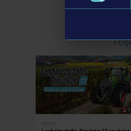
Folg
23.02.23