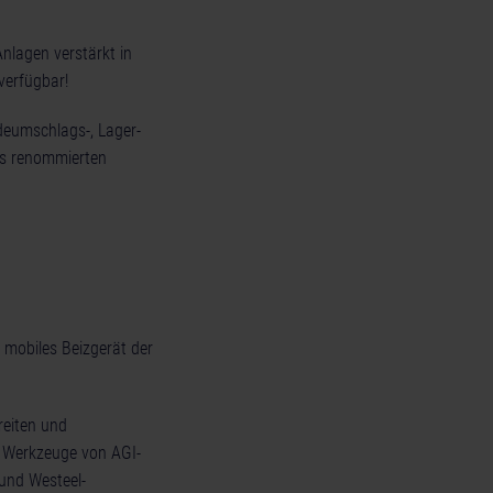
nlagen verstärkt in
 verfügbar!
deumschlags-, Lager-
des renommierten
 mobiles Beizgerät der
reiten und
er Werkzeuge von AGI-
 und Westeel-