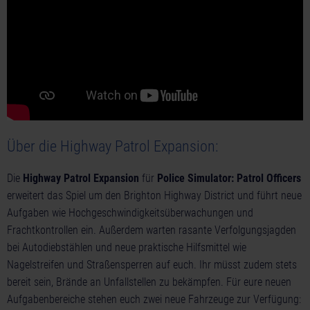
Über die Highway Patrol Expansion:
Die
Highway Patrol Expansion
für
Police Simulator: Patrol Officers
erweitert das Spiel um den Brighton Highway District und führt neue
Aufgaben wie Hochgeschwindigkeitsüberwachungen und
Frachtkontrollen ein. Außerdem warten rasante Verfolgungsjagden
bei Autodiebstählen und neue praktische Hilfsmittel wie
Nagelstreifen und Straßensperren auf euch. Ihr müsst zudem stets
bereit sein, Brände an Unfallstellen zu bekämpfen. Für eure neuen
Aufgabenbereiche stehen euch zwei neue Fahrzeuge zur Verfügung: