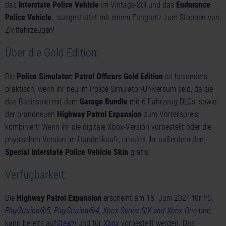
das
Interstate Police Vehicle
im Vintage-Stil und das
Endurance
Police Vehicle
, ausgestattet mit einem Fangnetz zum Stoppen von
Zivilfahrzeugen!
Über die Gold Edition:
Die
Police Simulator: Patrol Officers Gold Edition
ist besonders
praktisch, wenn ihr neu im Police Simulator-Universum seid, da sie
das Basisspiel mit dem
Garage Bundle
mit 6 Fahrzeug-DLCs, sowie
der brandneuen
Highway Patrol Expansion
zum Vorteilspreis
kombiniert! Wenn ihr die digitale Xbox-Version vorbestellt oder die
physischen Version im Handel kauft, erhaltet ihr außerdem den
Special Interstate Police Vehicle Skin
gratis!
Verfügbarkeit:
Die
Highway Patrol Expansion
erscheint am 18. Juni 2024 für
PC,
PlayStation®5, PlayStation®4, Xbox Series S|X and Xbox One
und
kann bereits auf
Steam
und für
Xbox
vorbestellt werden. Das