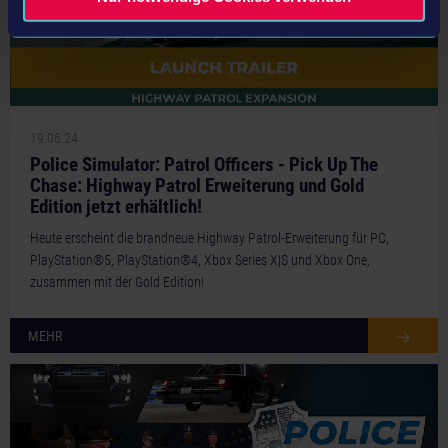
19.06.24
Police Simulator: Patrol Officers - Pick Up The
Chase: Highway Patrol Erweiterung und Gold
Edition jetzt erhältlich!
Heute erscheint die brandneue Highway Patrol-Erweiterung für PC,
PlayStation®5, PlayStation®4, Xbox Series X|S und Xbox One,
zusammen mit der Gold Edition!
MEHR