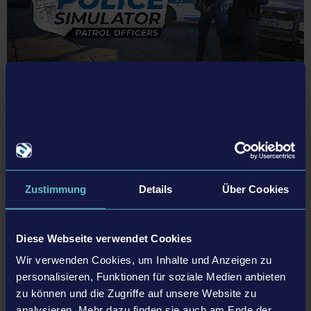
19.06.24
Police Simulator: Patrol Officers ab sofort im
Spielekatalog von PlayStation®Plus verfügbar
Publisher astragon Entertainment und Entwickler Aesir Interactive
freuen sich bekannt geben zu können, dass der Simulations-Hit Police
Zustimmung
Details
Über Cookies
Simulator: Patrol Officers ab sofort im Spielekatalog von
PlayStation®Plus enthalten ist.
Diese Webseite verwendet Cookies
MEHR
Wir verwenden Cookies, um Inhalte und Anzeigen zu
personalisieren, Funktionen für soziale Medien anbieten
zu können und die Zugriffe auf unsere Website zu
analysieren. Mehr dazu finden sie auch am Ende der