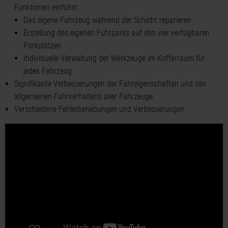
Funktionen einführt:
Das eigene Fahrzeug während der Schicht reparieren
Erstellung des eigenen Fuhrparks auf den vier verfügbaren
Parkplätzen
Individuelle Verwaltung der Werkzeuge im Kofferraum für
jedes Fahrzeug
Signifikante Verbesserungen der Fahreigenschaften und des
allgemeinen Fahrverhaltens aller Fahrzeuge
Verschiedene Fehlerbehebungen und Verbesserungen