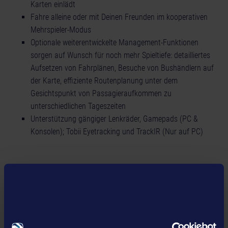
Karten einlädt
Fahre alleine oder mit Deinen Freunden im kooperativen
Mehrspieler-Modus
Optionale weiterentwickelte Management-Funktionen
sorgen auf Wunsch für noch mehr Spieltiefe: detailliertes
Aufsetzen von Fahrplänen, Besuche von Bushändlern auf
der Karte, effiziente Routenplanung unter dem
Gesichtspunkt von Passagieraufkommen zu
unterschiedlichen Tageszeiten
Unterstützung gängiger Lenkräder, Gamepads (PC &
Konsolen); Tobii Eyetracking und TrackIR (Nur auf PC)
Details
Produkt Informationen