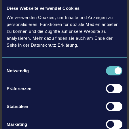
Diese Webseite verwendet Cookies
Details
Wir verwenden Cookies, um Inhalte und Anzeigen zu
personalisieren, Funktionen für soziale Medien anbieten
zu können und die Zugriffe auf unsere Website zu
Systemanforderungen
analysieren. Mehr dazu finden sie auch am Ende der
Seite in der Datenschutz Erklärung.
Betriebssystem: Windows 7/8/10
Prozessor: Dual- oder Quad-Core-Prozessor mit
Produkt Informationen
3 GHz oder höher
Einwilligungsauswahl
RAM: 4 GB
Notwendig
Entwickler: weltenbauer.
Grafikkarte: DirectX 9 kompatible Grafikkarte
Genre: Simulation
mit 2 GB+ RAM (Geforce GTX 660 oder höher |
Präferenzen
ATI Radeon HD 68xx, 77xx oder höher)
Zugehörige DLC
© 2017 astragon Entertainment GmbH &
DirectX: Version 9.0
weltenbauer. Software Entwicklungs GmbH.
Netzwerkverbindung: Breitband-
Statistiken
Published and distributed by astragon Entertainment
Internetverbindung
GmbH. Construction Simulator, astragon, astragon
Festplattenspeicher: 4,5 GB
DLC
Marketing
Entertainment and its logos are trademarks or