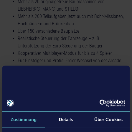
Mehr als 20 originalgetreue Baumaschinen von
LIEBHERR®, MAN® und STILL®
Mehr als 200 Teilaufgaben jetzt auch mit Bohr-Missionen,
Hochhäusern und Brückenbau
Über 150 verschiedene Bauplätze
Realistische Steuerung der Fahrzeuge – z. B.
Unterstützung der Euro-Steuerung der Bagger
Kooperativer Multiplayer-Modus für bis zu 4 Spieler
Für Einsteiger und Profis: Freier Wechsel von der Arcade-
zur Profi-Steuerung
Riesige, frei befahrbare Welt
Viele verschiedene Händler und Lieferanten
Non-lineares dynamisches Auftragssystem
Für Selberbauer: volle Unterstützung des Moddings von
Baustellen und Fahrzeugen
Erfahrungssystem mit Stufenaufstieg zum Freischalten
ganz besonderer Aufgaben
Zustimmung
Details
Über Cookies