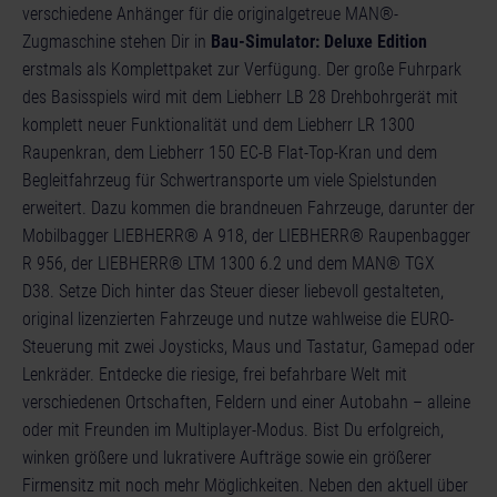
verschiedene Anhänger für die originalgetreue MAN®-
Zugmaschine stehen Dir in
Bau-Simulator: Deluxe Edition
erstmals als Komplettpaket zur Verfügung. Der große Fuhrpark
des Basisspiels wird mit dem Liebherr LB 28 Drehbohrgerät mit
komplett neuer Funktionalität und dem Liebherr LR 1300
Raupenkran, dem Liebherr 150 EC-B Flat-Top-Kran und dem
Begleitfahrzeug für Schwertransporte um viele Spielstunden
erweitert. Dazu kommen die brandneuen Fahrzeuge, darunter der
Mobilbagger LIEBHERR® A 918, der LIEBHERR® Raupenbagger
R 956, der LIEBHERR® LTM 1300 6.2 und dem MAN® TGX
D38. Setze Dich hinter das Steuer dieser liebevoll gestalteten,
original lizenzierten Fahrzeuge und nutze wahlweise die EURO-
Steuerung mit zwei Joysticks, Maus und Tastatur, Gamepad oder
Lenkräder. Entdecke die riesige, frei befahrbare Welt mit
verschiedenen Ortschaften, Feldern und einer Autobahn – alleine
oder mit Freunden im Multiplayer-Modus. Bist Du erfolgreich,
winken größere und lukrativere Aufträge sowie ein größerer
Firmensitz mit noch mehr Möglichkeiten. Neben den aktuell über