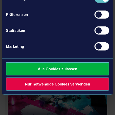
Systemanforderungen
Xbox One, Xbox One S or Xbox One X system
Präferenzen
Produkt Informationen
Statistiken
Entwickler: LuGus Studios
Genre: Action, Simulation
Marketing
Zugehörige DLC
Alle Cookies zulassen
DLC
Nur notwendige Cookies verwenden