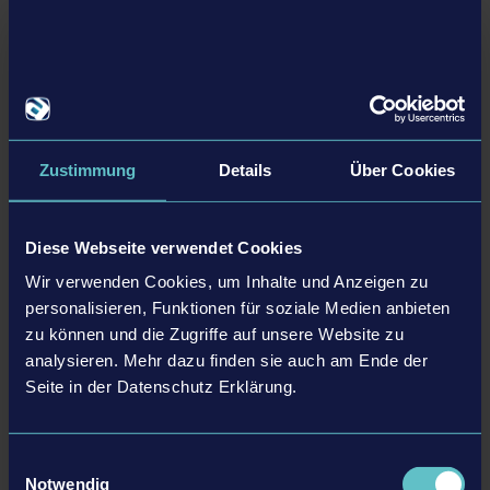
Vollständig unabhängige Strecken, die nicht an Rennliga-
Lizenzen gebunden sind
12 vollkommen verschiedene Umgebungen wie
unterirdische Garage, Bauernhof, Baustelle, Wald und viele
mehr
Die beliebte Liftoff-Reihe erscheint zum ersten Mal für
Zustimmung
Details
Über Cookies
Konsolen und bietet eine optimierte Steuerung für
Profipiloten und Neulinge
Fortschrittliche Drohnenphysik, empfohlen und getestet
Diese Webseite verwendet Cookies
von den besten Drohnenpiloten der Welt
Wir verwenden Cookies, um Inhalte und Anzeigen zu
60 abwechslungsreiche Strecken mit Tag- und
personalisieren, Funktionen für soziale Medien anbieten
Nachtversion
zu können und die Zugriffe auf unsere Website zu
analysieren. Mehr dazu finden sie auch am Ende der
Seite in der Datenschutz Erklärung.
Details
Einwilligungsauswahl
Notwendig