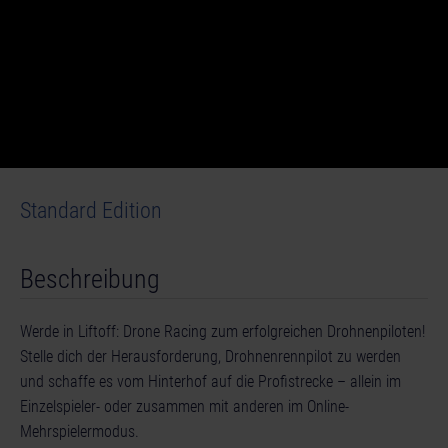
Standard Edition
Beschreibung
Werde in Liftoff: Drone Racing zum erfolgreichen Drohnenpiloten!
Stelle dich der Herausforderung, Drohnenrennpilot zu werden
und schaffe es vom Hinterhof auf die Profistrecke – allein im
Einzelspieler- oder zusammen mit anderen im Online-
© [Translate to German:]
Mehrspielermodus.