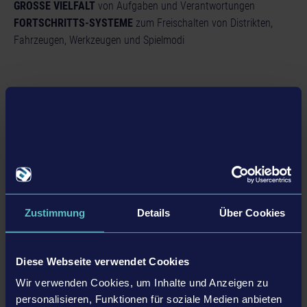
GROSSE VIELFALT
von Aufgaben und Verantwortungen
FORTSCHRITTS-SYSTEME
zum Freischalten von Distrikten,
Fahrzeugen, Werkzeugen und Spielmodi
Details
Produkt Informationen
Entwickler: AESIR Interactive
Genre: Simulation
Zustimmung
Details
Über Cookies
Erhältlich bei
©2024 astragon Entertainment GmbH ©2024 AESIR
Interactive GmbH ©2024 Unreal®, Unreal Engine™,
Diese Webseite verwendet Cookies
the circle-U logo and the Powered by Unreal Engine™
Amazon.de
Wir verwenden Cookies, um Inhalte und Anzeigen zu
logo are trade­marks or registered trademarks of Epic
personalisieren, Funktionen für soziale Medien anbieten