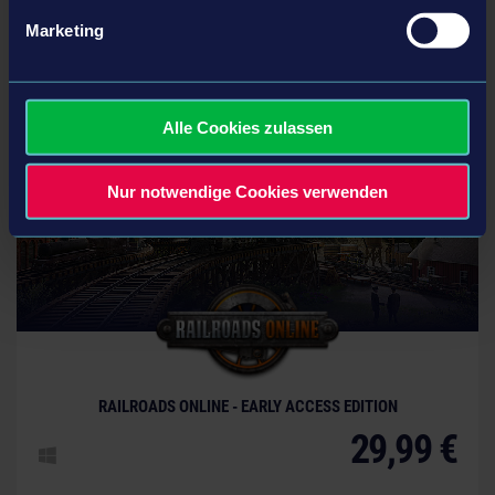
Marketing
Folgende Spiele könnten Dich auch
interessieren
Alle Cookies zulassen
Nur notwendige Cookies verwenden
© [Translate to German:]
RAILROADS ONLINE - EARLY ACCESS EDITION
29,99 €