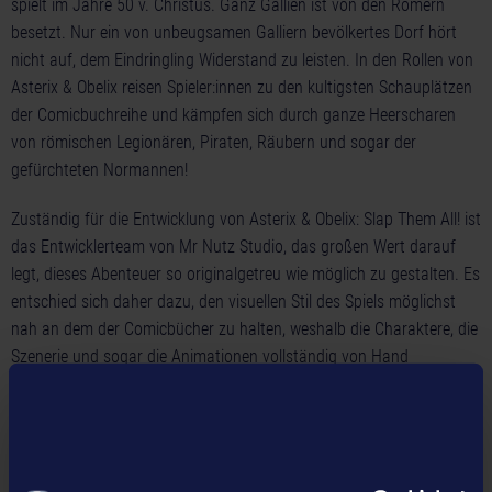
spielt im Jahre 50 v. Christus. Ganz Gallien ist von den Römern
besetzt. Nur ein von unbeugsamen Galliern bevölkertes Dorf hört
nicht auf, dem Eindringling Widerstand zu leisten. In den Rollen von
Asterix & Obelix reisen Spieler:innen zu den kultigsten Schauplätzen
der Comicbuchreihe und kämpfen sich durch ganze Heerscharen
von römischen Legionären, Piraten, Räubern und sogar der
gefürchteten Normannen!
Zuständig für die Entwicklung von Asterix & Obelix: Slap Them All! ist
das Entwicklerteam von Mr Nutz Studio, das großen Wert darauf
legt, dieses Abenteuer so originalgetreu wie möglich zu gestalten. Es
entschied sich daher dazu, den visuellen Stil des Spiels möglichst
nah an dem der Comicbücher zu halten, weshalb die Charaktere, die
Szenerie und sogar die Animationen vollständig von Hand
gezeichnet werden. Dieses Spiel ist ein wahrer Tribut an die 2D-
animierten Klassiker der Serie und bietet einen einzigartigen Stil, der
Comic-Fans und Retro-Spieler*innen gewiss geleichermaßen
ansprechen wird.