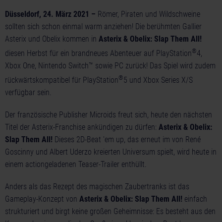
Düsseldorf, 24. März 2021 –
Römer, Piraten und Wildschweine
sollten sich schon einmal warm anziehen! Die berühmten Gallier
Asterix und Obelix kommen in
Asterix & Obelix: Slap Them All!
®
diesen Herbst für ein brandneues Abenteuer auf PlayStation
4,
Xbox One, Nintendo Switch™ sowie PC zurück! Das Spiel wird zudem
®
rückwärtskompatibel für PlayStation
5 und Xbox Series X/S
verfügbar sein.
Der französische Publisher Microids freut sich, heute den nächsten
Titel der Asterix-Franchise ankündigen zu dürfen:
Asterix & Obelix:
Slap Them All!
Dieses 2D-Beat 'em up, das erneut im von René
Goscinny und Albert Uderzo kreierten Universum spielt, wird heute in
einem
actiongeladenen Teaser-Trailer
enthüllt.
Anders als das Rezept des magischen Zaubertranks ist das
Gameplay-Konzept von
Asterix & Obelix: Slap Them All!
einfach
strukturiert und birgt keine großen Geheimnisse: Es besteht aus den