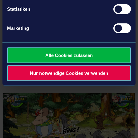
Statistiken
ASTERIX®-OBELIX®-IDEFIX® / ©2020 LES EDITIONS ALBERT RENE/GOSCINNY-UDERZO
https://www.asterix.com
/
Facebook:
Asterix et Obelix
/
@asterixofficiel
Marketing
“PlayStation Family Mark”, “PlayStation”, “PlayStation®4”, “PlayStation®5”, “PS4 logo”, “PS5 logo”, “PS4” and “PS5” are
registered trademarks or trademarks of Sony Interactive Entertainment Inc.
Alle Cookies zulassen
Xbox, Xbox One, Xbox Series X, Xbox Series S and Xbox Series X|S logos are trademarks of the Microsoft group of
companies and are used under license from Microsoft.
Nur notwendige Cookies verwenden
Nintendo Switch is a trademark of Nintendo.