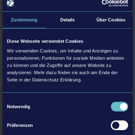
Asterix & Obelix: Slap Them All!
wird im Herbst 2021 für
®
PlayStation
4, Xbox One und Nintendo Switch™ erscheinen. Das
Zustimmung
Details
Über Cookies
®
Spiel wird zudem rückwärtskompatibel auf PlayStation
5 und Xbox
Series X/S verfügbar sein.
Diese Webseite verwendet Cookies
Spielinformationen
Wir verwenden Cookies, um Inhalte und Anzeigen zu
personalisieren, Funktionen für soziale Medien anbieten
Titel:
Asterix and Obelix: Slap them All!
zu können und die Zugriffe auf unsere Website zu
Genre:
Beat‘em up
analysieren. Mehr dazu finden sie auch am Ende der
Plattformen:
PS4, Xbox One Konsolen, Nintendo Switch™, PC,
Seite in der Datenschutz Erklärung.
Rückwärtskompatibilität auf PS5 und Xbox Series S/X
Releasedatum:
Herbst 2021
Entwickler:
Mr Nutz Studio
Einwilligungsauswahl
Publisher:
Microids
Notwendig
Sprachen (Audio):
Englisch, Französisch und Deutsch
Sprachen (Text):
Englisch, Französisch, Italienisch, Deutsch und
Präferenzen
Spanisch