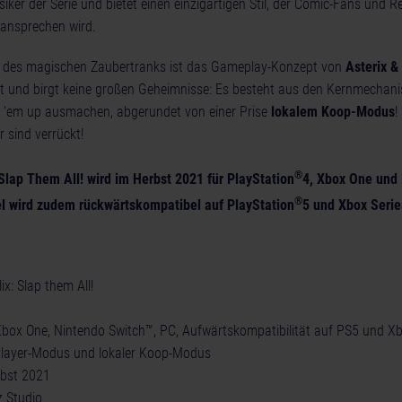
siker der Serie und bietet einen einzigartigen Stil, der Comic-Fans und R
ansprechen wird.
t des magischen Zaubertranks ist das Gameplay-Konzept von
Asterix &
rt und birgt keine großen Geheimnisse: Es besteht aus den Kernmechan
t 'em up ausmachen, abgerundet von einer Prise
lokalem Koop-Modus
!
r sind verrückt!
®
 Slap Them All! wird im Herbst 2021 für PlayStation
4, Xbox One und
®
el wird zudem rückwärtskompatibel auf PlayStation
5 und Xbox Serie
ix: Slap them All!
Xbox One, Nintendo Switch™, PC, Aufwärtskompatibilität auf PS5 und Xb
player-Modus und lokaler Koop-Modus
bst 2021
 Studio