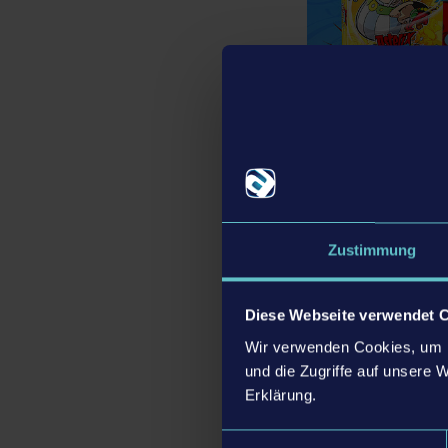
Limited Edition
Zustimmung
Asterix & Obelix: 
Ein Schlüsselanhän
Diese Webseite verwendet 
Zwei Aufkleber-Sets
Wir verwenden Cookies, um I
Weitere, noch unbe
und die Zugriffe auf unsere 
Erklärung.
Einwilligungsauswahl