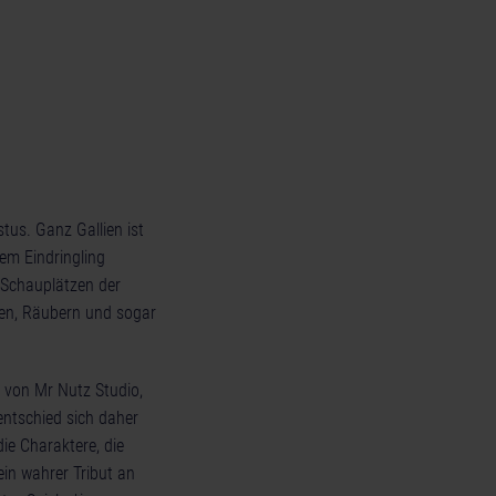
stus. Ganz Gallien ist
em Eindringling
n Schauplätzen der
en, Räubern und sogar
 von Mr Nutz Studio,
entschied sich daher
ie Charaktere, die
ein wahrer Tribut an