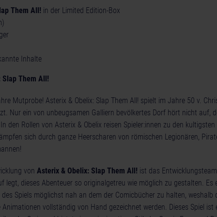
Slap Them All!
in der Limited Edition-Box
m)
ger
kannte Inhalte
: Slap Them All!
ahre Mutprobe! Asterix & Obelix: Slap Them All! spielt im Jahre 50 v. Chri
t. Nur ein von unbeugsamen Galliern bevölkertes Dorf hört nicht auf, d
 In den Rollen von Asterix & Obelix reisen Spieler:innen zu den kultigste
ämpfen sich durch ganze Heerscharen von römischen Legionären, Pirat
mannen!
wicklung von
Asterix & Obelix: Slap Them All!
ist das Entwicklungsteam
 legt, dieses Abenteuer so originalgetreu wie möglich zu gestalten. Es 
il des Spiels möglichst nah an dem der Comicbücher zu halten, weshalb d
 Animationen vollständig von Hand gezeichnet werden. Dieses Spiel ist 