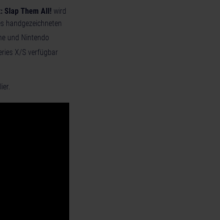
x: Slap Them All!
wird
s handgezeichneten
ne und Nintendo
ries X/S verfügbar
ier.