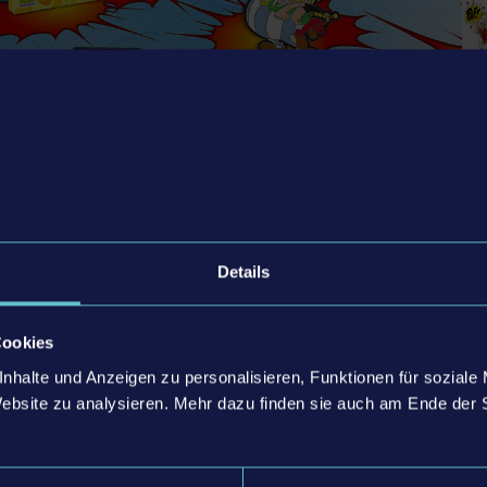
Details
Slap Them All!
in der Limited Edition-Box
ger
Cookies
nhalte und Anzeigen zu personalisieren, Funktionen für soziale
kannte Inhalte
Website zu analysieren. Mehr dazu finden sie auch am Ende der 