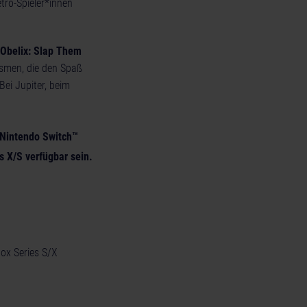
etro-Spieler*innen
 Obelix: Slap Them
ismen, die den Spaß
 Bei Jupiter, beim
 Nintendo Switch™
s X/S verfügbar sein.
ox Series S/X