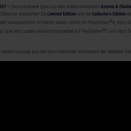
2021 –
Das brandneue Spiel aus dem Asterix-Universum
Asterix & Obeli
 Editionen erscheinen! Die
Limited Edition
und die
Collector’s Edition
de
®
den voraussichtlich im Herbst dieses Jahres für PlayStation
4, Xbox O
®
as Spiel wird zudem aufwärtskompatibel auf PlayStation
5 und Xbox Se
 bereits Auszüge aus den bevorstehenden Abenteuern der beliebten Gall