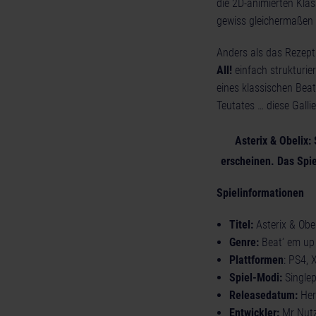
die 2D-animierten Klas
gewiss gleichermaßen 
Anders als das Rezep
All!
einfach strukturie
eines klassischen Bea
Teutates … diese Gallie
Asterix & Obelix:
erscheinen. Das Spi
Spielinformationen
Titel:
Asterix & Obel
Genre:
Beat‘ em up
Plattformen
: PS4, 
Spiel-Modi:
Single
Releasedatum:
Her
Entwickler:
Mr Nutz