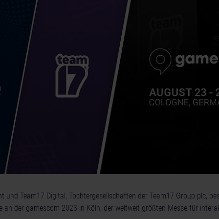
t und Team17 Digital, Tochtergesellschaften der Team17 Group plc, bes
an der gamescom 2023 in Köln, der weltweit größten Messe für interak