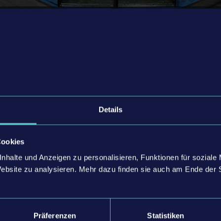
sig, erneut Teil der gamescom
en, an welchen ambitionierten
er gearbeitet haben und welche
Details
ler und Spielerinnen in Zukunft
nnen“, sagt Julia Pfiffer, CEO
Cookies
tainment. „Wir können es
ere Leidenschaft für Spiele mit
nhalte und Anzeigen zu personalisieren, Funktionen für soziale
eilen, uns mit den Fans
Website zu analysieren. Mehr dazu finden sie auch am Ende der 
 gemeinsam bleibende
haffen.“
Präferenzen
Statistiken