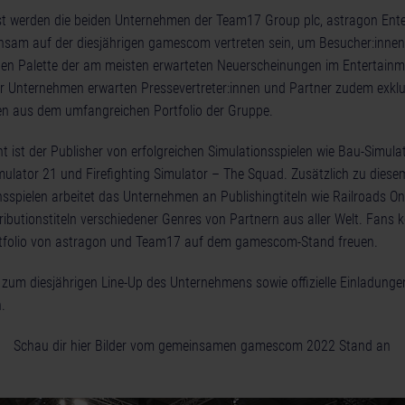
st werden die beiden Unternehmen der Team17 Group plc, astragon Ent
sam auf der diesjährigen gamescom vertreten sein, um Besucher:innen 
iten Palette der am meisten erwarteten Neuerscheinungen im Entertainm
 Unternehmen erwarten Pressevertreter:innen und Partner zudem exklusi
n aus dem umfangreichen Portfolio der Gruppe.
 ist der Publisher von erfolgreichen Simulationsspielen wie Bau-Simulato
imulator 21 und Firefighting Simulator – The Squad. Zusätzlich zu dies
nsspielen arbeitet das Unternehmen an Publishingtiteln wie Railroads Onl
ributionstiteln verschiedener Genres von Partnern aus aller Welt. Fans 
Portfolio von astragon und Team17 auf dem gamescom-Stand freuen.
 zum diesjährigen Line-Up des Unternehmens sowie offizielle Einladung
.
Schau dir hier Bilder vom gemeinsamen gamescom 2022 Stand an