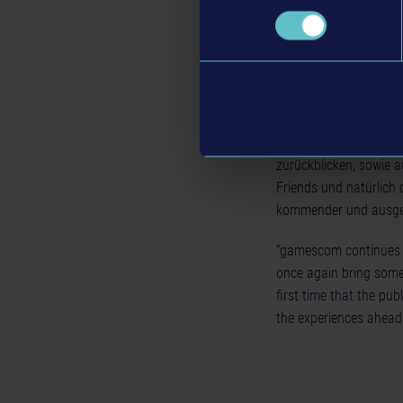
Team17 Digital ist das
ist, darunter zuletzt 
Unternehmen kann in se
zurückblicken, sowie au
Friends und natürlich
kommender und ausgewä
“gamescom continues t
once again bring some 
first time that the pu
the experiences ahead 