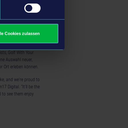
 Titel verantwortlich
lle Cookies zulassen
!-Franchise. Das
lio an Spielen
ists, Golf With Your
ine Auswahl neuer,
r Ort erleben können.
ke, and we're proud to
 Digital. “It’ll be the
d to see them enjoy