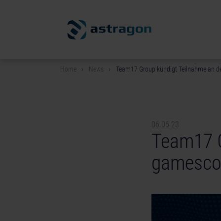
Home
News
Team17 Group kündigt Teilnahme an 
06.06.23
Team17 G
gamesco