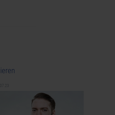
ieren
.07.23