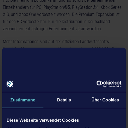
PC. Die Premium Edition kann und ab sofort bei teilnehmenden
Einzelhändlern für PC, PlayStation®5, PlayStation®4, Xbox Series
X|S, und Xbox One vorbestellt werden. Die Premium Expansion ist
für den PC vorbestellbar. Für die Distribution in Deutschland
zeichnet erneut astragon Entertainment verantwortlich.
Mehr Informationen sind auf der offiziellen Landwirtschafts-
Simulator-Homepage sowie im Pressebereich von GIANTS Software
und astragon Entertainment zu finden.
ZURÜCK ZUR ÜBERSICHT
Zustimmung
Details
Über Cookies
tweet
share
Diese Webseite verwendet Cookies