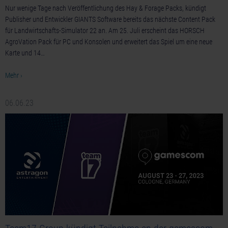
Nur wenige Tage nach Veröffentlichung des Hay & Forage Packs, kündigt
Publisher und Entwickler GIANTS Software bereits das nächste Content Pack
für Landwirtschafts-Simulator 22 an. Am 25. Juli erscheint das HORSCH
AgroVation Pack für PC und Konsolen und erweitert das Spiel um eine neue
Karte und 14…
Mehr ›
06.06.23