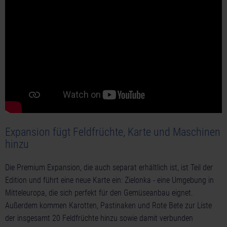
Expansion fügt Feldfrüchte, Karte und Maschinen
hinzu
Die Premium Expansion, die auch separat erhältlich ist, ist Teil der
Edition und führt eine neue Karte ein: Zielonka - eine Umgebung in
Mitteleuropa, die sich perfekt für den Gemüseanbau eignet.
Außerdem kommen Karotten, Pastinaken und Rote Bete zur Liste
der insgesamt 20 Feldfrüchte hinzu sowie damit verbunden