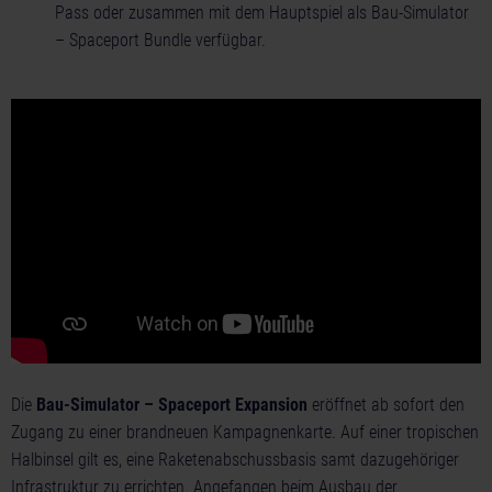
Pass oder zusammen mit dem Hauptspiel als Bau-Simulator
– Spaceport Bundle verfügbar.
Die
Bau-Simulator – Spaceport Expansion
eröffnet ab sofort den
Zugang zu einer brandneuen Kampagnenkarte. Auf einer tropischen
Halbinsel gilt es, eine Raketenabschussbasis samt dazugehöriger
Infrastruktur zu errichten. Angefangen beim Ausbau der