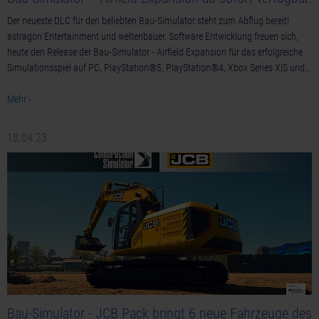
Der neueste DLC für den beliebten Bau-Simulator steht zum Abflug bereit!
astragon Entertainment und weltenbauer. Software Entwicklung freuen sich,
heute den Release der Bau-Simulator - Airfield Expansion für das erfolgreiche
Simulationsspiel auf PC, PlayStation®5, PlayStation®4, Xbox Series X|S und…
Mehr ›
18.04.23
Bau-Simulator - JCB Pack bringt 6 neue Fahrzeuge des