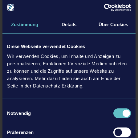
Die Spaceport Expansion, das SANY Pack, das JCB Pack und die
Zustimmung
Details
Über Cookies
Airfield Expansion für den Bau-Simulator wurden/werden mit
Unterstützung des Bundesministerium für Wirtschaft und
Diese Webseite verwendet Cookies
Klimaschutz (BMWK) im Rahmen der „Computerspielförderung des
Bundes“ entwickelt.
Wir verwenden Cookies, um Inhalte und Anzeigen zu
personalisieren, Funktionen für soziale Medien anbieten
zu können und die Zugriffe auf unsere Website zu
analysieren. Mehr dazu finden sie auch am Ende der
ZURÜCK ZUR ÜBERSICHT
Seite in der Datenschutz Erklärung.
Einwilligungsauswahl
tweet
share
Notwendig
Präferenzen