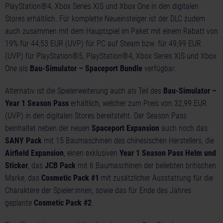
PlayStation®4, Xbox Series X|S und Xbox One in den digitalen
Stores erhältlich. Für komplette Neueinsteiger ist der DLC zudem
auch zusammen mit dem Hauptspiel im Paket mit einem Rabatt von
19% für 44,53 EUR (UVP) für PC auf Steam bzw. für 49,99 EUR
(UVP) für PlayStation®5, PlayStation®4, Xbox Series X|S und Xbox
One als
Bau-Simulator – Spaceport Bundle
verfügbar.
Alternativ ist die Spielerweiterung auch als Teil des
Bau-Simulator –
Year 1 Season Pass
erhältlich, welcher zum Preis von 32,99 EUR
(UVP) in den digitalen Stores bereitsteht. Der Season Pass
beinhaltet neben der neuen
Spaceport Expansion
auch noch das
SANY Pack
mit 15 Baumaschinen des chinesischen Herstellers, die
Airfield Expansion
, einen exklusiven
Year 1 Season Pass Helm und
Sticker
, das
JCB Pack
mit 6 Baumaschinen der beliebten britischen
Marke, das
Cosmetic Pack #1
mit zusätzlicher Ausstattung für die
Charaktere der Spieler:innen, sowie das für Ende des Jahres
geplante
Cosmetic Pack #2
.