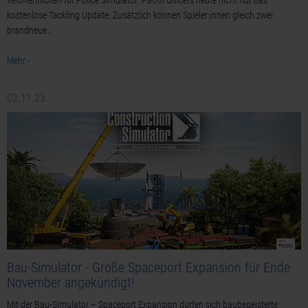
veröffentlichen für Police Simulator: Patrol Officers heute nicht nur das
kostenlose Tackling Update. Zusätzlich können Spieler:innen gleich zwei
brandneue…
Mehr ›
02.11.23
Bau-Simulator - Große Spaceport Expansion für Ende
November angekündigt!
Mit der Bau-Simulator – Spaceport Expansion dürfen sich baubegeisterte