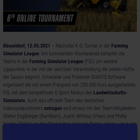
Düsseldorf, 12.05.2021
– Nächstes K.O.-Turnier in der
Farming
Simulator League
: Am kommenden Wochenende kämpfen die
Teams in der
Farming Simulator League
(FSL) um weitere
Ligapunkte, in der mit der sechsten Veranstaltung die zweite Hälfte
der Saison beginnt. Entwickler und Publisher GIANTS Software
organisiert die mit einem Preispool von 250.000 Euro ausgestattete
FSL mit dem kompetitiven E-Sport Modus des
Landwirtschafts-
Simulators
. Auch das offizielle Team des deutschen
Videospielpublishers
astragon
wird erneut mit den Team-Mitgliedern
Stefan Englberger (BamBam), Justin Wittkop (Virex) und Phillip
Nagler (Phillip) an den Start gehen und sein Bestes geben, um in der
Halbzeit von Season 3 zu punkten.