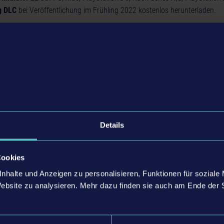
g DLC
bei Veröffentlichung im Frühling 2022 kostenlos herunterladen.
Simulator 22
erscheint am 22. November 2020 für PC, Mac, PlayStation
ne und Stadia. Für die Distribution in Deutschland zeichnet erneut ast
Details
Cookies
nhalte und Anzeigen zu personalisieren, Funktionen für soziale
Website zu analysieren. Mehr dazu finden sie auch am Ende der 