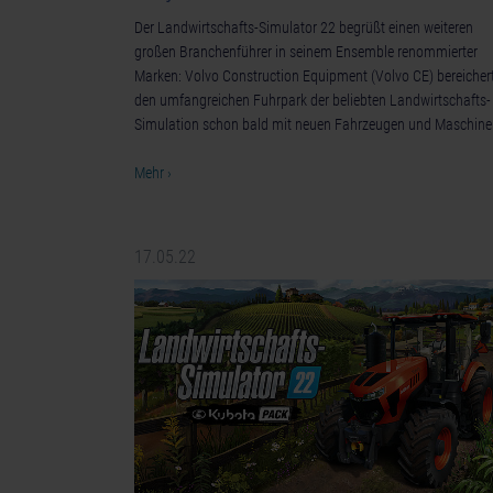
Der Landwirtschafts-Simulator 22 begrüßt einen weiteren
großen Branchenführer in seinem Ensemble renommierter
Marken: Volvo Construction Equipment (Volvo CE) bereicher
den umfangreichen Fuhrpark der beliebten Landwirtschafts-
Simulation schon bald mit neuen Fahrzeugen und Maschine
Mehr ›
17.05.22