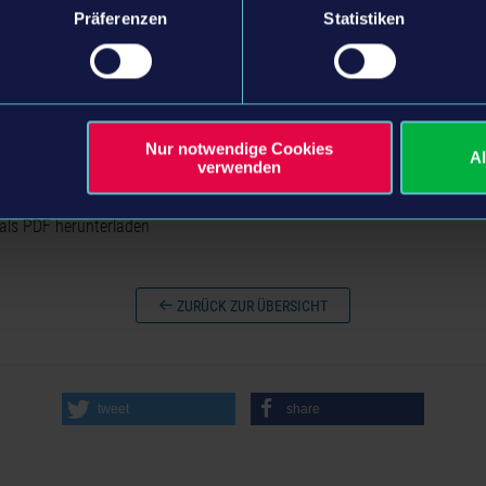
Präferenzen
Statistiken
Nur notwendige Cookies
A
verwenden
n:
als PDF herunterladen
ZURÜCK ZUR ÜBERSICHT
tweet
share