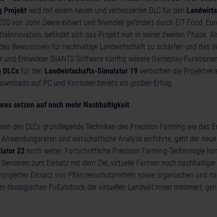
g Projekt
wird mit einem neuen und verbesserten DLC für den
Landwirts
020 von John Deere initiiert und finanziell gefördert durch EIT Food, Eu
ttelinnovation, befindet sich das Projekt nun in seiner zweiten Phase. Al
as Bewusstsein für nachhaltige Landwirtschaft zu schärfen und das W
er und Entwickler GIANTS Software künftig weitere Gameplay-Funktionen 
g DLCs
für den
Landwirtschafts-Simulator 19
verbuchen die Projektver
 Downloads auf PC und Konsolen bereits als großen Erfolg.
es setzen auf noch mehr Nachhaltigkeit
sion des DLCs grundlegende Techniken des Precision Farming wie das 
 Anwendungsraten und wirtschaftliche Analyse einführte, geht der neue
lator 22
noch weiter. Fortschrittliche Precision Farming-Technologie ko
Sensoren zum Einsatz mit dem Ziel, virtuelle Farmen noch nachhaltiger
erringerten Einsatz von Pflanzenschutzmitteln sowie organischen und mi
n ökologischen Fußabdruck der virtuellen Landwirt:innen minimiert, gen