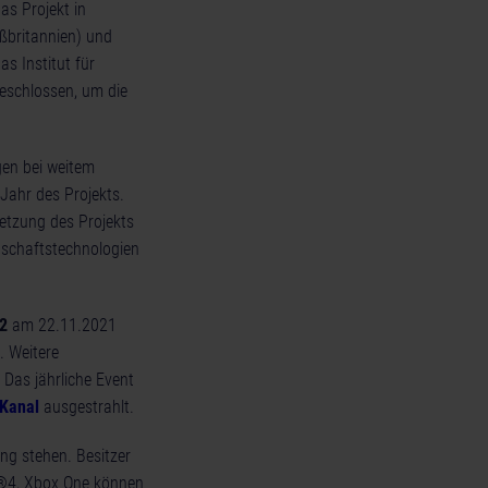
as Projekt in
ßbritannien) und
s Institut für
eschlossen, um die
gen bei weitem
 Jahr des Projekts.
setzung des Projekts
rtschaftstechnologien
2
am 22.11.2021
. Weitere
Das jährliche Event
-Kanal
ausgestrahlt.
ng stehen. Besitzer
n®4, Xbox One können