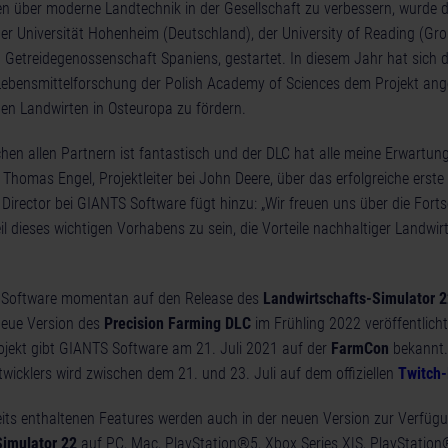
en über moderne Landtechnik in der Gesellschaft zu verbessern, wurde d
r Universität Hohenheim (Deutschland), der University of Reading (Gro
Getreidegenossenschaft Spaniens, gestartet. In diesem Jahr hat sich da
Lebensmittelforschung der Polish Academy of Sciences dem Projekt ang
gen Landwirten in Osteuropa zu fördern.
hen allen Partnern ist fantastisch und der DLC hat alle meine Erwartun
h Thomas Engel, Projektleiter bei John Deere, über das erfolgreiche erste
Director bei GIANTS Software fügt hinzu: „Wir freuen uns über die Fort
eil dieses wichtigen Vorhabens zu sein, die Vorteile nachhaltiger Landwi
 Software momentan auf den Release des
Landwirtschafts-Simulator 2
 neue Version des
Precision Farming DLC
im Frühling 2022 veröffentlicht
jekt gibt GIANTS Software am 21. Juli 2021 auf der
FarmCon
bekannt. 
wicklers wird zwischen dem 21. und 23. Juli auf dem offiziellen
Twitch
eits enthaltenen Features werden auch in der neuen Version zur Verfügu
Simulator 22
auf PC, Mac, PlayStation®5, Xbox Series X|S, PlayStatio