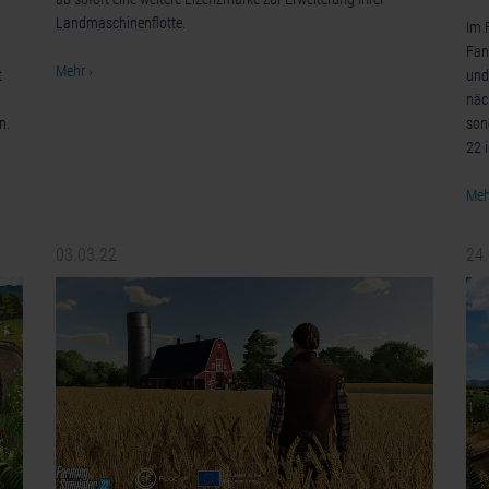
Landmaschinenflotte.
Im 
Fan
Mehr ›
t
und
näc
n.
son
22 
Meh
03.03.22
24