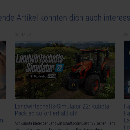
ende Artikel könnten dich auch interess
05.07.22
03
Landwirtschafts-Simulator 22: Kubota
Fa
Pack ab sofort erhältlich!
Fa
em
La
Mit Kubota bietet der Landwirtschafts-Simulator 22 seinen Fans
F
ab sofort eine weitere Lizenzmarke zur Erweiterung ihrer