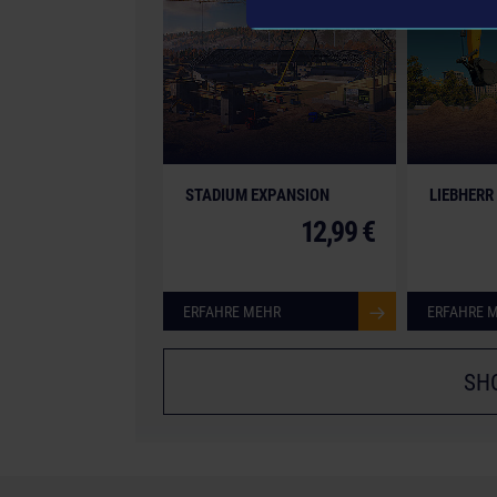
products in shapes, colours and performance. All
machines, construction equipment, associated
copyrighted materials) featured in the game are
All rights reserved.
STADIUM EXPANSION
LIEBHERR
12,99 €
ERFAHRE MEHR
ERFAHRE 
SH