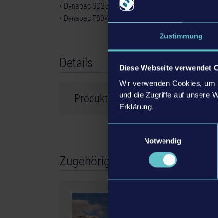
• Dynapac SD2500WS (Schwarzdeckenfertiger)
• Dynapac F80W (Schwarzdeckenfertiger)
Zustimmung
Details
Diese Webseite verwendet 
Wir verwenden Cookies, um I
und die Zugriffe auf unsere 
Produkt Informationen
Erklärung.
Entwickler: weltenbauer.
Einwilligungsauswahl
Notwendig
© 2024 astragon Entertainment GmbH. © 2024
Zugehörige DLC
and distributed by astragon Entertainment Gm
GmbH. Construction Simulator, astragon, astra
registered trademarks of astragon Entertainme
Entwicklung GmbH and its logos are trademarks
DLC
Manufactured under license of Dynapac. The ma