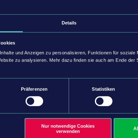
Details
Cookies
nhalte und Anzeigen zu personalisieren, Funktionen für soziale
Website zu analysieren. Mehr dazu finden sie auch am Ende der 
Präferenzen
Statistiken
 weltenbauer. Software Entwicklung GmbH. Published
bH. Developed by weltenbauer. Software Entwicklung
gon Entertainment and its logos are trademarks or
nt GmbH. weltenbauer., weltenbauer. Software
 or registered trademarks of weltenbauer.
Nur notwendige Cookies
DLC
DLC
A
verwenden
chines in this game may be different from the actual