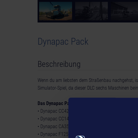
© [Translate to German:]
Dynapac Pack
Beschreibung
Wenn du am liebsten dem Straßenbau nachgehst, ist
Simulator-Spiel, da dieser DLC sechs Maschinen beinha
Das Dynapac Pack enthält
:
• Dynapac CC4200 Vl (Asphaltwalze)
• Dynapac CC1400 Vl (Asphaltwalze)
• Dynapac CA3500D SEISMIC (Erdbauwalze)
• Dynapac F1250CS PLUS (Schwarzdeckenfertiger)