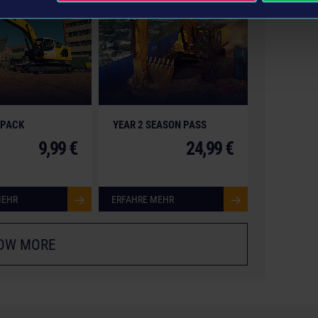
 other intellectual property relating to the trucks,
 brands and imagery (including trademarks and/or
 therefore the property of their respective companies.
 PACK
YEAR 2 SEASON PASS
9,99 €
24,99 €
MEHR
ERFAHRE MEHR
OW MORE