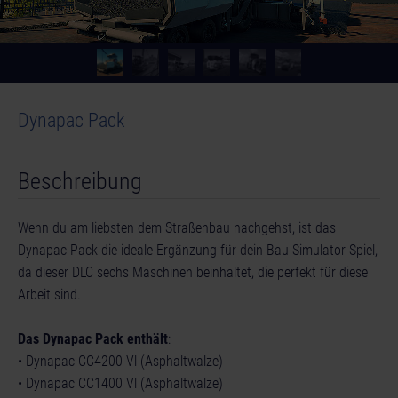
Dynapac Pack
© [Translate to German:]
Beschreibung
Wenn du am liebsten dem Straßenbau nachgehst, ist das
Dynapac Pack die ideale Ergänzung für dein Bau-Simulator-Spiel,
da dieser DLC sechs Maschinen beinhaltet, die perfekt für diese
Arbeit sind.
Das Dynapac Pack enthält
:
• Dynapac CC4200 Vl (Asphaltwalze)
• Dynapac CC1400 Vl (Asphaltwalze)