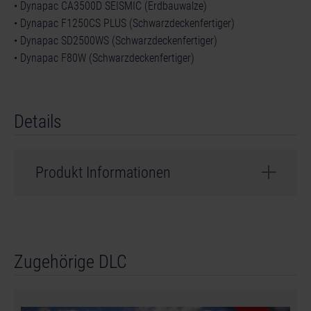
• Dynapac CA3500D SEISMIC (Erdbauwalze)
• Dynapac F1250CS PLUS (Schwarzdeckenfertiger)
• Dynapac SD2500WS (Schwarzdeckenfertiger)
• Dynapac F80W (Schwarzdeckenfertiger)
Details
Produkt Informationen
Entwickler: weltenbauer.
© 2024 astragon Entertainment GmbH. © 2024
Zugehörige DLC
weltenbauer. Software Entwicklung GmbH. Published
and distributed by astragon Entertainment GmbH.
Developed by weltenbauer. Software Entwicklung