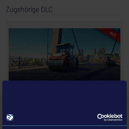
Manufactured under licence of Kramer-Werke GmbH.
Zugehörige DLC
DLC
DYNAPAC PACK
ERFAHRE MEHR