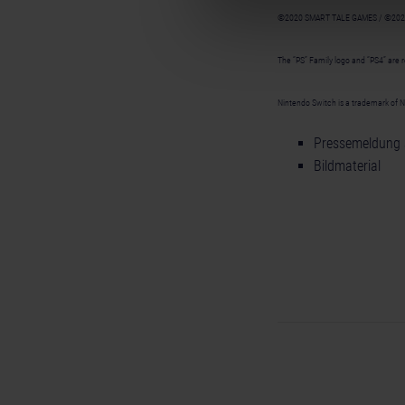
©2020 SMART TALE GAMES / ©2020-2
The “PS” Family logo and “PS4” are 
Nintendo Switch is a trademark of N
Pressemeldung 
Bildmaterial