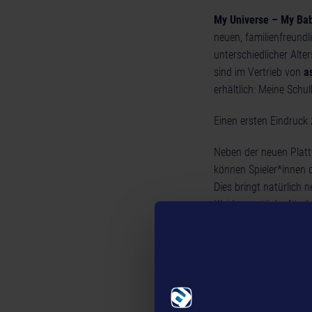
My Universe – My Ba
neuen, familienfreund
unterschiedlicher Alt
sind im Vertrieb von
a
erhältlich: Meine Sch
Einen ersten Eindruck 
Neben der neuen Plat
können Spieler*innen d
Dies bringt natürlich 
Kleidungsstücke für de
müssen jedoch nicht z
als Update zur Verfüg
Über My Baby:
In
My Baby
übernehmen