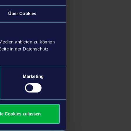
 spaßige Aktivitäten
Über Cookies
r Baby rundum
cken. Dazu gehören
n durch die
 Medien anbieten zu können
 Wohlbefinden, denn
Seite in der Datenschutz
Spiel freischaltet.
 im Flug!
essen Geschlecht,
Marketing
eginn stehen ihnen
 die im Laufe des
nd Gegenstände
.
lle Cookies zulassen
b sofort zum Preis