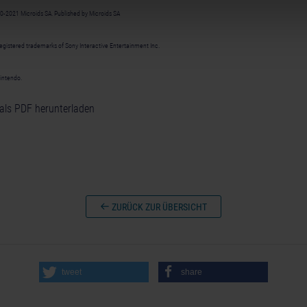
021 Microids SA. Published by Microids SA
registered trademarks of Sony Interactive Entertainment Inc.
intendo.
als PDF herunterladen
ZURÜCK ZUR ÜBERSICHT
tweet
share