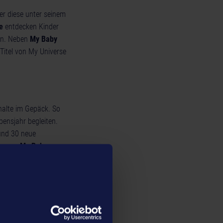
der diese unter seinem
e
entdecken Kinder
nen. Neben
My Baby
Titel von My Universe
halte im Gepäck. So
bensjahr begleiten.
 und 30 neue
ung von
My Baby
 ab 18. Dezember 2020
rsten Lebensmonate