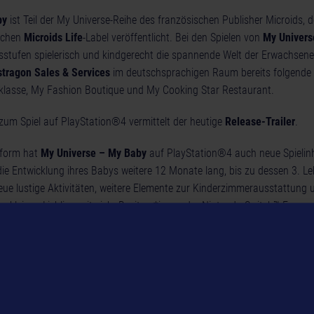
by
ist Teil der My Universe-Reihe des französischen Publisher Microids, 
lichen
Microids Life
-Label veröffentlicht. Bei den Spielen von
My Univers
ersstufen spielerisch und kindgerecht die spannende Welt der Erwachse
stragon Sales & Services
im deutschsprachigen Raum bereits folgende 
ulklasse, My Fashion Boutique und My Cooking Star Restaurant.
zum Spiel auf PlayStation®4 vermittelt der heutige
Release-Trailer
.
tform hat
My Universe – My Baby
auf PlayStation®4 auch neue Spielin
ie Entwicklung ihres Babys weitere 12 Monate lang, bis zu dessen 3. Le
neue lustige Aktivitäten, weitere Elemente zur Kinderzimmerausstattung
n kleinen Liebling mit sich. Besitzer*innen der Nintendo Switch™-Fass
urückstecken – auch für sie werden die genannten Spielerweiterungen
ung stehen.
 Spieler*innen die Pflege eines Neugeborenen und begleiten dessen e