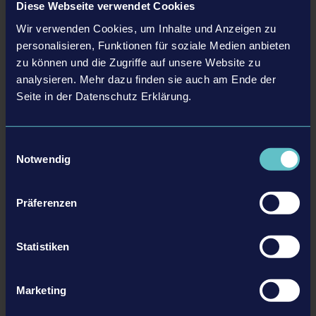
May 2018 (3)
January 2021 (1)
Diese Webseite verwendet Cookies
February 2020 (2)
March 2019 (3)
April 2018 (2)
Wir verwenden Cookies, um Inhalte und Anzeigen zu
January 2020 (2)
February 2019 (2)
personalisieren, Funktionen für soziale Medien anbieten
March 2018 (2)
zu können und die Zugriffe auf unsere Website zu
January 2019 (1)
February 2018 (1)
analysieren. Mehr dazu finden sie auch am Ende der
Seite in der Datenschutz Erklärung.
22.07.19
Bus Simulator
Bus Simulator für PlayStation®4 und Xbox One steht ab dem 17.
Einwilligungsauswahl
Notwendig
September 2019 zur Abfahrt bereit!
MEHR
Präferenzen
Statistiken
Marketing