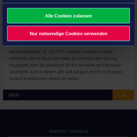
Alle Cookies zulassen
Nur notwendige Cookies verwenden
18.07.19
Gamescom Line-Up 2019
Mönchengladbach, 18. Juli 2019 – Bereits in wenigen Wochen
verwandelt sich die Stadt Köln wieder zur internationalen Gaming-
Hauptstadt, wenn die gamescom 2019 in die Hallen der Kölnmesse
zurückkehrt. Auch in diesem Jahr wird astragon sowohl im Business-
als auch Entertainment-Bereich mit einem…
MEHR
Newsletter Anmeldung