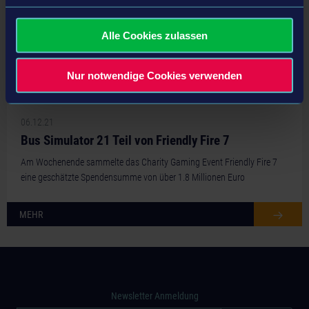
Alle Cookies zulassen
Nur notwendige Cookies verwenden
06.12.21
Bus Simulator 21 Teil von Friendly Fire 7
Am Wochenende sammelte das Charity Gaming Event Friendly Fire 7
eine geschätzte Spendensumme von über 1.8 Millionen Euro
MEHR
Newsletter Anmeldung