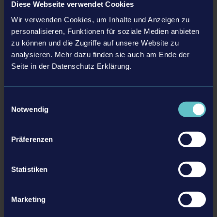
May 2018 (3)
January 2021 (1)
Diese Webseite verwendet Cookies
February 2020 (2)
March 2019 (3)
April 2018 (2)
Wir verwenden Cookies, um Inhalte und Anzeigen zu
January 2020 (2)
February 2019 (2)
personalisieren, Funktionen für soziale Medien anbieten
March 2018 (2)
zu können und die Zugriffe auf unsere Website zu
January 2019 (1)
February 2018 (1)
analysieren. Mehr dazu finden sie auch am Ende der
Seite in der Datenschutz Erklärung.
21.12.21
Neue Teammitglieder lassen uns weiterwachsen
Zum Abschluss des Jahres freuen wir uns, noch einmal einige weitere
Einwilligungsauswahl
Notwendig
Kollegen und Kolleginnen vorstellen zu dürfen. Nach mehreren
Neuzugängen im ersten Halbjahr 2021 verstärken inzwischen weitere
neue Mitarbeitende unter anderem das Producing, die Sales-Abteilung
Präferenzen
und die Buchhaltung des Unternehmens.
MEHR
Statistiken
Marketing