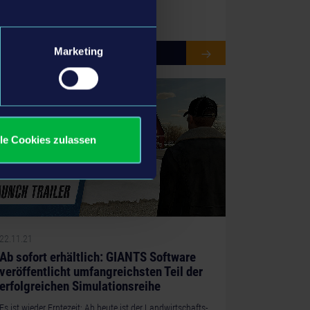
Marketing
MEHR
lle Cookies zulassen
22.11.21
Ab sofort erhältlich: GIANTS Software
veröffentlicht umfangreichsten Teil der
erfolgreichen Simulationsreihe
Es ist wieder Erntezeit: Ab heute ist der Landwirtschafts-