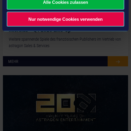
Alle Cookies zulassen
Nur notwendige Cookies verwenden
28.07.20
Microids – Q4 2020 Line-Up
Weitere spannende Spiele des französischen Publishers im Vertrieb von
astragon Sales & Services
MEHR