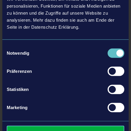
personalisieren, Funktionen für soziale Medien anbieten
zu können und die Zugriffe auf unsere Website zu
analysieren. Mehr dazu finden sie auch am Ende der
Seite in der Datenschutz Erklärung.
29.07.20
Bus Simulator 18 & Bus Simulator
Einwilligungsauswahl
Neue Busse für Seaside Valley: Mercedes-Benz Bus Pack 1-DLC ab
Notwendig
sofort verfügbar!
Präferenzen
MEHR
Statistiken
Marketing