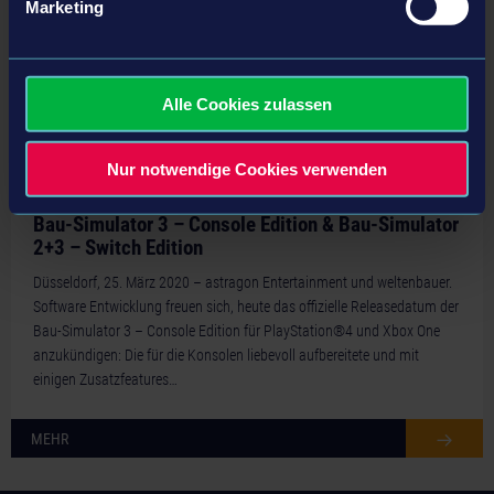
Marketing
Alle Cookies zulassen
Nur notwendige Cookies verwenden
25.03.20
Bau-Simulator 3 – Console Edition & Bau-Simulator
2+3 – Switch Edition
Düsseldorf, 25. März 2020 – astragon Entertainment und weltenbauer.
Software Entwicklung freuen sich, heute das offizielle Releasedatum der
Bau-Simulator 3 – Console Edition für PlayStation®4 und Xbox One
anzukündigen: Die für die Konsolen liebevoll aufbereitete und mit
einigen Zusatzfeatures…
MEHR