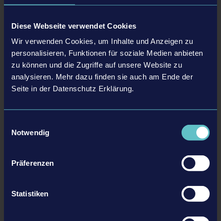
May 2018 (3)
January 2021 (1)
February 2020 (2)
March 2019 (3)
April 2018 (2)
January 2020 (2)
Diese Webseite verwendet Cookies
February 2019 (2)
March 2018 (2)
Wir verwenden Cookies, um Inhalte und Anzeigen zu
January 2019 (1)
February 2018 (1)
personalisieren, Funktionen für soziale Medien anbieten
zu können und die Zugriffe auf unsere Website zu
26.03.20
analysieren. Mehr dazu finden sie auch am Ende der
Stay Safe! Jam
Seite in der Datenschutz Erklärung.
Düsseldorf, 26. März 2020 – Die Welt ist im Ausnahmezustand: Das
Corona-Virus beeinflusst aktuell das Leben aller Menschen weltweit. Um
Einwilligungsauswahl
ein Zeichen für den Kampf gegen die Pandemie zu setzen, vereint sich
Notwendig
die internationale Games-Branche vom 27. bis 29. März 2020 zum Stay
Safe! Jam – ein Game Jam…
Präferenzen
MEHR
Statistiken